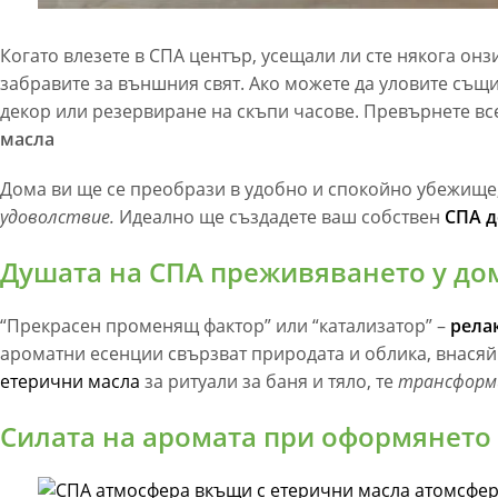
Когато влезете в СПА център, усещали ли сте някога онз
забравите за външния свят. Ако можете да уловите същи
декор или резервиране на скъпи часове. Превърнете все
масла
Дома ви ще се преобрази в удобно и спокойно убежище
удоволствие.
Идеално ще създадете ваш собствен
СПА д
Душата на СПА преживяването у до
“Прекрасен променящ фактор” или “катализатор” –
рела
ароматни есенции свързват природата и облика, внасяй
етерични масла
за ритуали за баня и тяло, те
трансформи
Силата на аромата при оформянето 