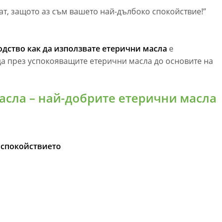
нат, защото аз съм вашето най-дълбоко спокойствие!”
дство как да използвате етерични масла
е
а през успокояващите етерични масла до основите на
асла – най-добрите етерични масла
 спокойствието