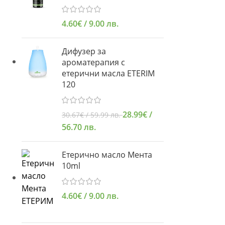
4.60
€
/ 9.00 лв.
Дифузер за
ароматерапия с
етерични масла ETERIM
120
28.99
€
/
30.67
€
/ 59.99 лв.
56.70 лв.
Етерично масло Мента
10ml
4.60
€
/ 9.00 лв.