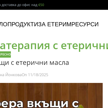
 доставка до офис над
€50
ЛО
ПРОДУКТИ
ЗА ЕТЕРИМ
РЕСУРСИ
матерапия с етеричн
ЕРЕСНО
щи с етерични масла
на Йонкова
On 11/18/2025