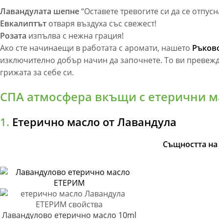
Лавандулата шепне
“Оставете тревогите си да се отпус
Евкалиптът
отваря въздуха със свежест!
Розата
изпълва с нежна грация!
Ако сте начинаещи в работата с аромати, нашето
Ръково
изключително добър начин да започнете. То ви превежд
грижата за себе си.
СПА атмосфера вкъщи с етерични м
1.
Етерично масло от Лавандула
Същността на
Лавандулово етерично масло 10ml