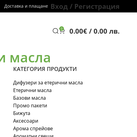
Вход / Регистрация
Доставка и плащане
0.00
€
/ 0.00 лв.
0
и масла
КАТЕГОРИЯ ПРОДУКТИ
Дифузери за етерични масла
Етерични масла
Базови масла
Промо пакети
Бижута
Аксесоари
Арома спрейове
Ароматни свещи