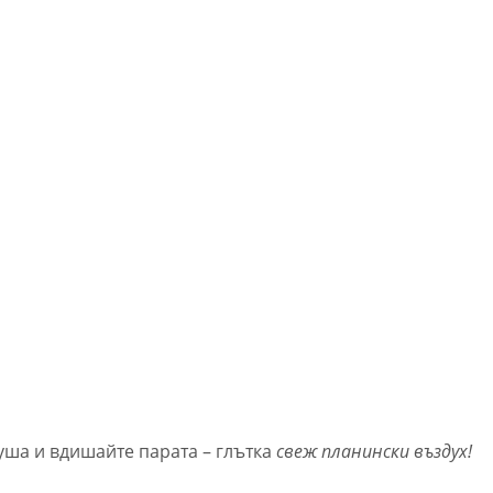
уша и вдишайте парата – глътка
свеж планински въздух!