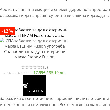
Ароматът, вплита емоция и спомен директно в пространс
освежават и да направят сутринта ви сияйна и да дадат 
-12%
Спа таблетки за душ с етерични
масла Етерим Fusion
(13)
17.99
€
/ 35.19 лв.
20.45
€
/ 40.00 лв.
КУПИ СЕГА
За разлика от синтетичните парфюми, чистите етерични
интензивност и комплексност. Всяко масло разказва ист