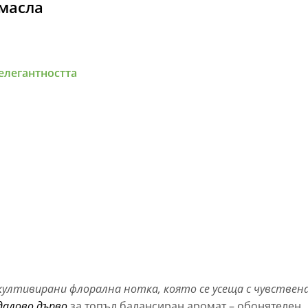
елегантността
 култивирани флорална нотка, която се усеща с чувствен
далово дърво
за топъл балансиран аромат – обонятелен