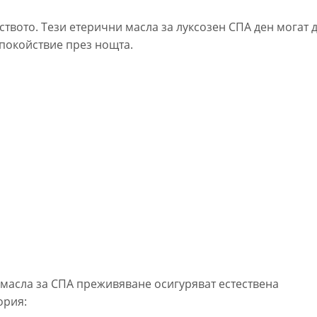
твото. Тези етерични масла за луксозен СПА ден могат 
спокойствие през нощта.
 масла за СПА преживяване осигуряват естествена
ория: