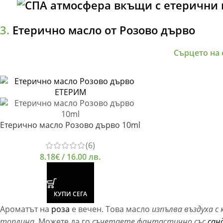
3.
Етерично масло от Розово дърво
Сърцето на 
Етерично масло Розово дърво 10ml
(6)
8.18
€
/ 16.00 лв.
КУПИ СЕГА
Ароматът на
роза
е вечен. Това масло
изпълва въздуха с
топлина.
Можете да го
съчетаете фантастично със
сан