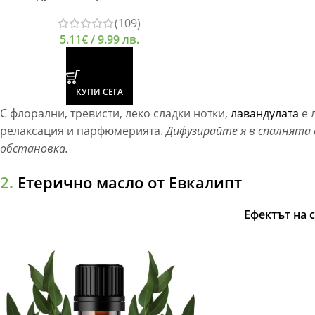
(109)
5.11
€
/ 9.99 лв.
КУПИ СЕГА
С флорални, тревисти, леко сладки нотки,
лавандулата
е 
релаксация и парфюмерията.
Дифузирайте я в спалнята 
обстановка.
2.
Етерично масло от Евкалипт
Ефектът на 