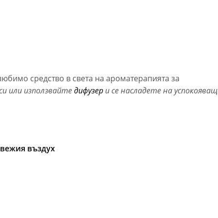
любимо средство в света на ароматерапията за
си или използвайте
дифузер
и се насладете на успокояващ
свежия въздух