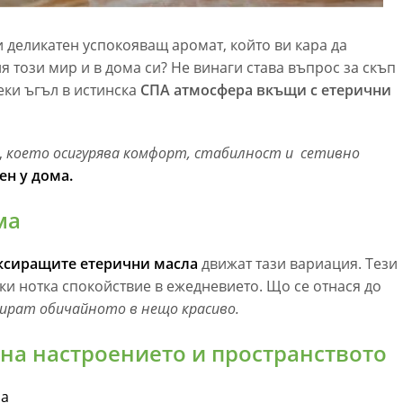
и деликатен успокояващ аромат, който ви кара да
я този мир и в дома си? Не винаги става въпрос за скъп
ки ъгъл в истинска
СПА атмосфера вкъщи с етерични
,
което осигурява комфорт, стабилност и сетивно
ен у дома.
ма
ксиращите етерични масла
движат тази вариация. Тези
ки нотка спокойствие в ежедневието. Що се отнася до
рат обичайното в нещо красиво.
на настроението и пространството