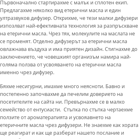
Първоначално стартирахме с малък и сплотен екип.
Предлагахме няколко вид етерични масла и един
ултразвуков дифузер. Открихме, че тези малки дифузери
изпозлват най-ефективната технология за разпръскване
на етерични масла. Чрез тях, молекулите на маслата не
се променят. Отделно дифузерът за етерични масла
овлажнава въздуха и има приятен дизайн. Стигнахме до
заключението, че човешкият организъм намира най-
голяма ползва от усвояването на етерични масла
именно чрез дифузер.
Бяхме несигурни, имахме много неясноти. Бавно и
постепенно започвахме да печелим доверието на
посетителите на сайта ни. Превърнахме се в малко
семейство от ентусиасти. Стъпка по стъпка чертаехме
ползите от ароматерапията и усвояавнето на
етеричните масла чрез дифузери. Не знаехме как хората
ще реагират и как ще разберат нашето послание и