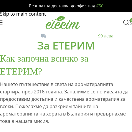
Безплатна доставка до офис над
€50
Skip to navigation
Skip to main content
Безплатна
до офис за поръчки над
99 лева
За ЕТЕРИМ
Как започна всичко за
ЕТЕРИМ?
Нашето пътешествие в света на ароматерапията
стартира през 2016 година. Запалихме се по идеаята да
предоставим достъпна и качествена ароматерапия за
всеки. Пожелахме да разкрием тайните на
ароматерапията на хората в България и превърнахме
това в нашата мисия.