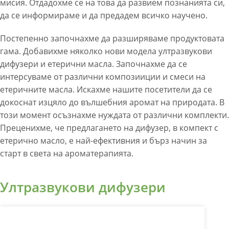
мисия. Отдадохме се на това да развием познанията си,
да се информираме и да предадем всичко научено.
Постепенно започнахме да разширяваме продуктовата
гама. Добавихме няколко нови модела ултразвукови
дифузери и етерични масла. Започнахме да се
интерсуваме от различни композииции и смеси на
етеричните масла. Искахме нашите посетители да се
докоснат изцяло до вълшебния аромат на природата. В
този момент осъзнахме нуждата от различни комплекти.
Преценихме, че предлагането на дифузер, в компект с
етерично масло, е най-ефективния и бърз начин за
старт в света на ароматерапията.
Ултразвукови дифузери