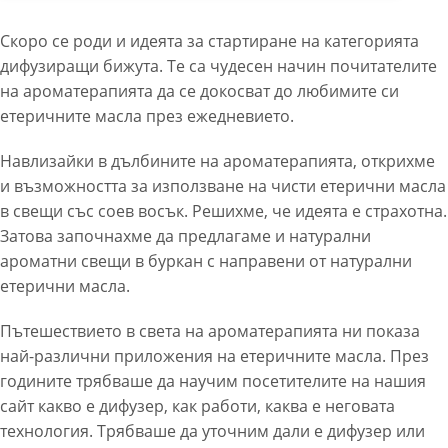
Скоро се роди и идеята за стартиране на категорията
дифузиращи бижута. Те са чудесен начин почитателите
на ароматерапията да се докосват до любимите си
етеричните масла през ежедневието.
Навлизайки в дълбините на ароматерапията, открихме
и възможността за използване на чисти етерични масла
в свещи със соев восък. Решихме, че идеята е страхотна.
Затова започнахме да предлагаме и натурални
ароматни свещи в буркан с направени от натурални
етерични масла.
Пътешествието в света на ароматерапията ни показа
най-различни приложения на етеричните масла. През
годините трябваше да научим посетителите на нашия
сайт какво е дифузер, как работи, каква е неговата
технология. Трябваше да уточним дали е дифузер или