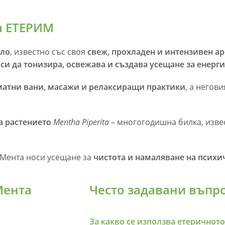
а ЕТЕРИМ
сло
, известно със своя
свеж, прохладен и интензивен ар
 си да тонизира, освежава и създава усещане за енерг
матни вани, масажи и релаксиращи практики
, а негов
а растението
Mentha Piperita
– многогодишна билка, изве
 Мента носи усещане за
чистота и намаляване на психи
Мента
Често задавани въпро
За какво се използва етеричното