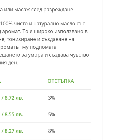
а или масаж след разреждане
 100% чисто и натурално масло със
 аромат. То е широко използвано в
е, тонизиране и създаване на
Ароматът му подпомага
ещането за умора и създава чувство
лия ден.
А
ОТСТЪПКА
€
/ 8.72 лв.
3%
€
/ 8.55 лв.
5%
€
/ 8.27 лв.
8%