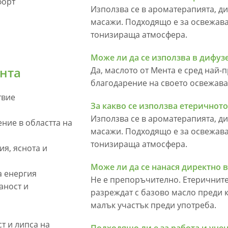
форт
Използва се в ароматерапията, д
масажи. Подходящо е за освежава
тонизираща атмосфера.
Може ли да се използва в дифуз
ента
Да, маслото от Мента е сред най-
благодарение на своето освежав
твие
За какво се използва етеричното
Използва се в ароматерапията, д
ние в областта на
масажи. Подходящо е за освежава
тонизираща атмосфера.
ия, яснота и
Може ли да се нанася директно 
а енергия
Не е препоръчително. Етеричните
аност и
разреждат с базово масло преди к
малък участък преди употреба.
т и липса на