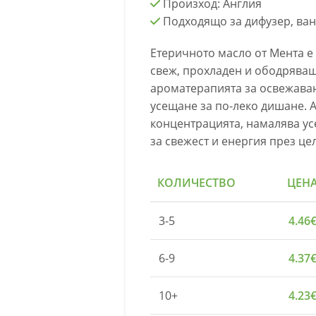
Произход: Англия
Подходящо за дифузер, ван
Етеричното масло от Мента е
свеж, прохладен и ободряващ
ароматерапията за освежаван
усещане за по-леко дишане. 
концентрацията, намалява ус
за свежест и енергия през це
КОЛИЧЕСТВО
ЦЕН
3-5
4.46
6-9
4.37
10+
4.23