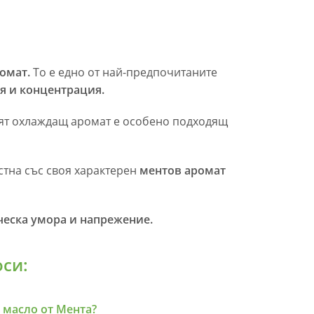
омат.
То е едно от най-предпочитаните
ия и концентрация.
ият охлаждащ аромат е особено подходящ
стна със своя характерен
ментов аромат
ческа умора и напрежение.
си:
 масло от Мента?