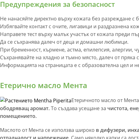
Предупреждения за безопасност
Не нанасяйте директно върху кожата без разреждане с 
Избягвайте контакт с очите, лигавици и раздразнена кож
Направете тест върху малък участък от кожата преди пъ
Да се съхранява далеч от деца и домашни любимци.
При бременност, кърмене, астма, епилепсия, алергии, ч
Съхранявайте на хладно и тъмно място, далеч от пряка 
Информацията на страницата е с образователна цел и н
Етерично масло Мента
Етеричното масло от Мента
ободряващ аромат.
То създава усещане за
чистота, ен
помещението.
Маслото от Мента се използва широко
в дифузери, инх
отпадналост и напрежение.
Само няколко капки са доста