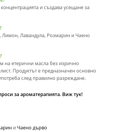
е?
 концентрацията и създава усещане за
?
, Лимон, Лавандула, Розмарин и Чаено
?
 на етерични масла без изрично
лист. Продуктът е предназначен основно
употреба след правилно разреждане.
роси за ароматерапията. Виж тук!
марин
и
Чаено дърво