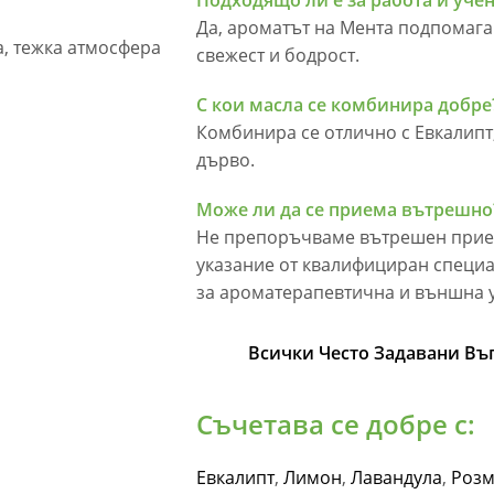
Подходящо ли е за работа и учен
Да, ароматът на Мента подпомага
а, тежка атмосфера
свежест и бодрост.
С кои масла се комбинира добре
Комбинира се отлично с Евкалипт
дърво.
Може ли да се приема вътрешно
Не препоръчваме вътрешен прием
указание от квалифициран специа
за ароматерапевтична и външна 
Всички Често Задавани Въп
Съчетава се добре с:
Евкалипт
,
Лимон
,
Лавандула
,
Роз