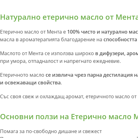
Натурално етерично масло от Мент
Етерично масло от Мента е
100% чисто и натурално ма
масла в ароматерапията благодарение на
способността
Маслото от Мента се използва широко
в дифузери, аро
при умора, отпадналост и напрегнато ежедневие.
Етеричното масло
се извлича чрез парна дестилация н
и освежаващи свойства
.
Със своя свеж и охлаждащ аромат, етеричното масло от
Основни ползи на Етерично масло 
Помага за по-свободно дишане и свежест