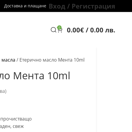
Вход / Регистрация
Доставка и плащане
0.00
€
/ 0.00 лв.
0
 масла
/
Етерично масло Мента 10ml
ло Мента 10ml
ва)
 прочистващо
аден, свеж