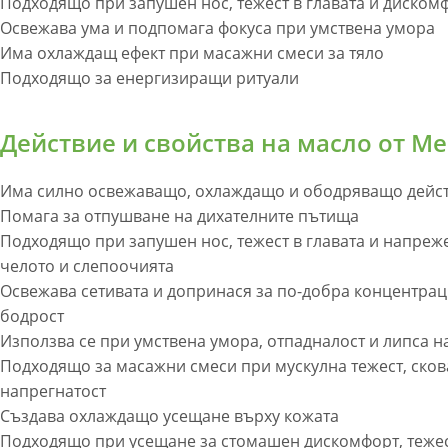
Подходящо при запушен нос, тежест в главата и диском
Освежава ума и подпомага фокуса при умствена умора
Има охлаждащ ефект при масажни смеси за тяло
Подходящо за енергизиращи ритуали
Действие и свойства на масло от М
Има силно освежаващо, охлаждащо и ободряващо дейс
Помага за отпушване на дихателните пътища
Подходящо при запушен нос, тежест в главата и напреже
челото и слепоочията
Освежава сетивата и допринася за по-добра концентрац
бодрост
Използва се при умствена умора, отпадналост и липса н
Подходящо за масажни смеси при мускулна тежест, сков
напрегнатост
Създава охлаждащо усещане върху кожата
Подходящо при усещане за стомашен дискомфорт, тежес