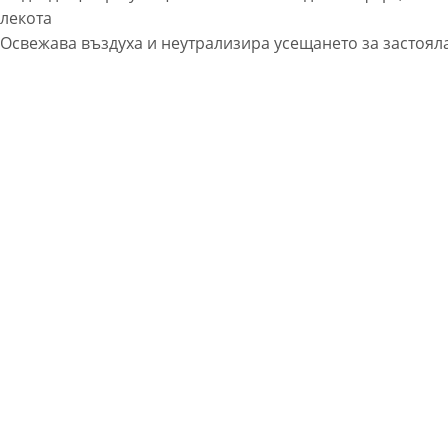
лекота
Освежава въздуха и неутрализира усещането за застоял