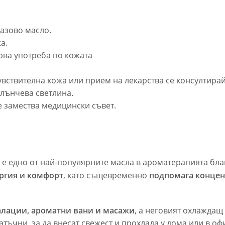
базово масло.
а.
рва употреба по кожата
увствителна кожа или прием на лекарства се консултирай
слънчева светлина.
е замества медицински съвет.
 е едно от най-популярните масла в ароматерапията бла
ергия и комфорт
, като същевременно
подпомага концен
алации, ароматни вани и масажи
, а неговият охлаждащ
тъчни, за да внесат свежест и прохлада у дома или в оф