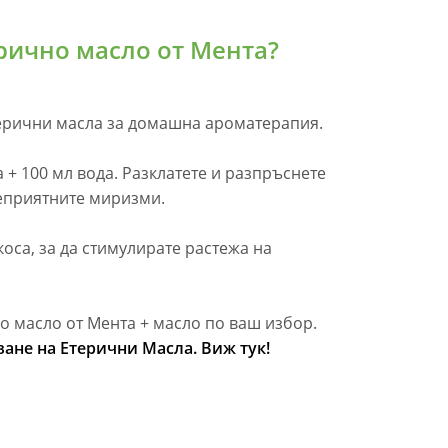
рично масло от Мента?
етерични масла за домашна ароматерапия.
 + 100 мл вода. Разклатете и разпръснете
еприятните миризми.
коса, за да стимулирате растежа на
но масло от Мента + масло по ваш избор.
ане на Етерични Масла. Виж тук!