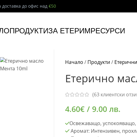
 доставка до офис над
€50
ЛО
ПРОДУКТИ
ЗА ЕТЕРИМ
РЕСУРСИ
Начало
/
Продукти
/
Етерични
Етерично мас
(
63
клиентски отзи
4.60
€
/ 9.00 лв.
Освежаващо, успокояващо,
Аромат: Интензивен, прохл