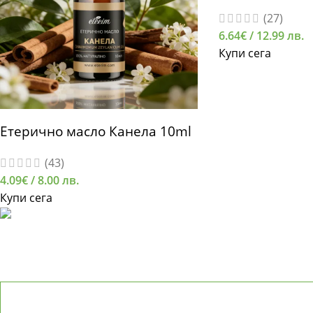
(27)
6.64
€
/ 12.99 лв.
Купи сега
Етерично масло Канела 10ml
(43)
4.09
€
/ 8.00 лв.
Купи сега
АБОНИРАЙТЕ СЕ ЗА ETERIM