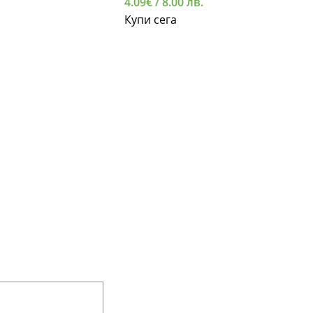
4.09
€
/ 8.00 лв.
Купи сега
НАВИГАЦИЯ
НАШАТА ИСТОРИЯ
МИСИЯ И ЦЕННОСТИ
ДОСТАВКА И ПЛАЩАНЕ