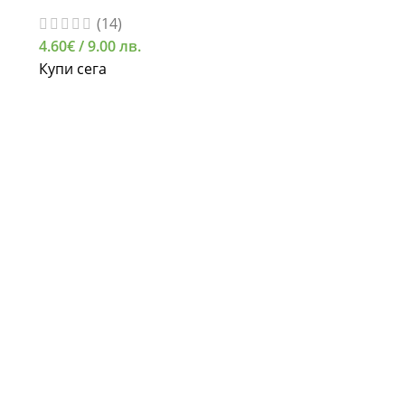
(14)
4.60
€
/ 9.00 лв.
Купи сега
СВЪРЖЕТЕ СЕ С НАС
0885 323 661
office@eterim.com