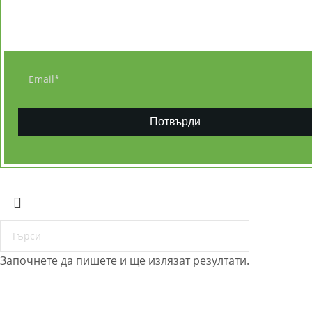
...ще получите безплатна КНИГА - 20 рецепти с ет
Потвърди
© ETERIM.COM ♥ Дифузери и етерични масла за аромате
Започнете да пишете и ще излязат резултати.