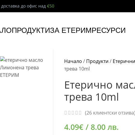
 доставка до офис над
€50
АЛО
ПРОДУКТИ
ЗА ЕТЕРИМ
РЕСУРСИ
Начало
/
Продукти
/
Етерични
трева 10ml
Етерично ма
трева 10ml
(
26
клиентски отзива
4.09
€
/ 8.00 лв.