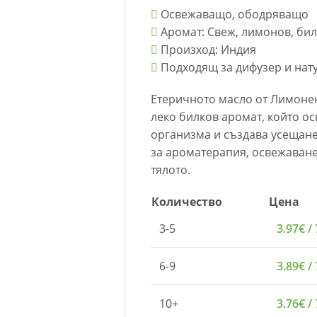
Освежаващо, ободряващо
Аромат: Свеж, лимонов, би
Произход: Индия
Подходящ за дифузер и нат
Етеричното масло от Лимонен
леко билков аромат, който о
организма и създава усещане
за ароматерапия, освежаване
тялото.
Количество
Цена
3-5
3.97
€
/ 
6-9
3.89
€
/ 
10+
3.76
€
/ 