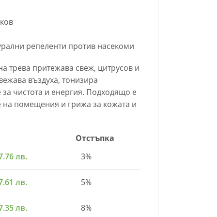
лков
урални репеленти против насекоми
а трева притежава свеж, цитрусов и
свежава въздуха, тонизира
 за чистота и енергия. Подходящо е
 на помещения и грижа за кожата и
Отстъпка
7.76 лв.
3%
7.61 лв.
5%
7.35 лв.
8%