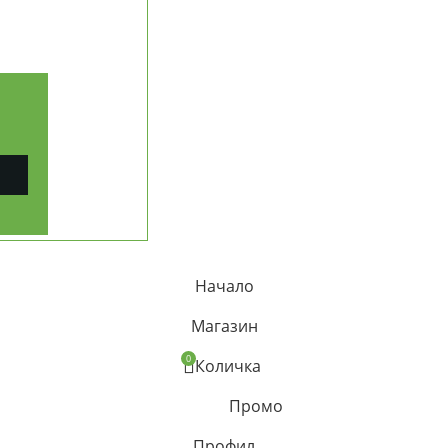
ЧЕСТИ ВЪПРОСИ (FAQ)
ПРОСЛЕДИ ПОРЪЧКА
ерични масла
КОНТАКТИ
РАБОТА С ФИРМИ (B2B)
ПАРТНЬОРСКА ПРОГРАМА
КАРТА НА САЙТА
рапия
Начало
Магазин
0
Количка
Промо
Профил