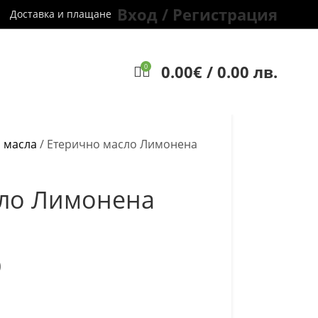
Вход / Регистрация
Доставка и плащане
0.00
€
/ 0.00 лв.
0
 масла
/
Етерично масло Лимонена
сло Лимонена
)