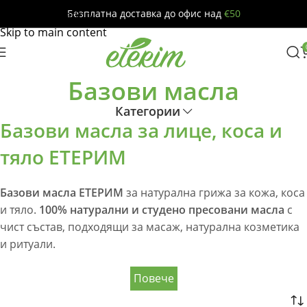
Безплатна доставка до офис над
€50
Skip to navigation
Skip to main content
Базови масла
Категории
Базови масла за лице, коса и
тяло ЕТЕРИМ
Базови масла ЕТЕРИМ
за натурална грижа за кожа, коса
и тяло.
100% натурални и студено пресовани масла
с
чист състав, подходящи за масаж, натурална козметика
и ритуали.
Повече