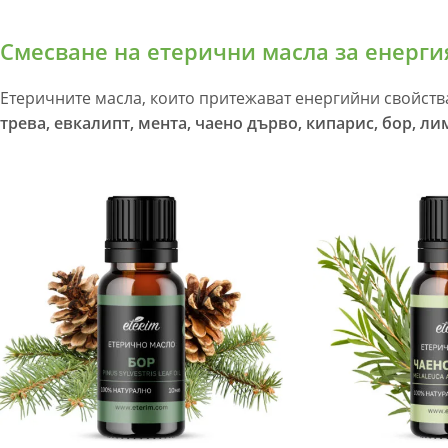
Смесване на етерични масла за енерги
Етеричните масла, които притежават енергийни свойств
трева, евкалипт, мента, чаено дърво, кипарис, бор, л