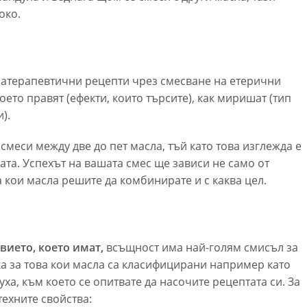
око.
матерапевтични рецепти чрез смесване на етерични
оето правят (ефекти, които търсите), как миришат (тип
).
смеси между две до пет масла, тъй като това изглежда е
ата. Успехът на вашата смес ще зависи не само от
а кои масла решите да комбинирате и с каква цел.
вието, което имат,
всъщност има най-голям смисъл за
ка за това кои масла са класифицирани например като
а, към което се опитвате да насочите рецептата си. За
техните свойства: