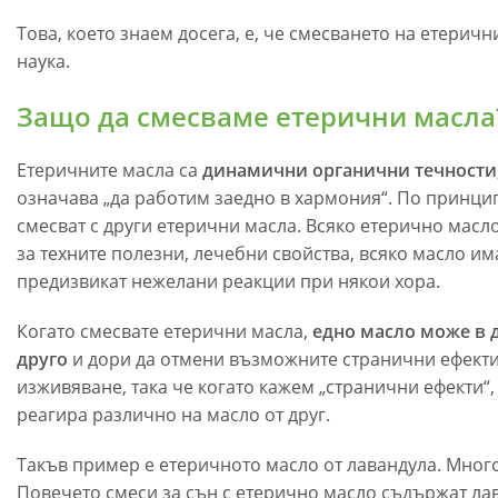
Това, което знаем досега, е, че смесването на етеричн
наука.
Защо да смесваме етерични масла
Етеричните масла са
динамични органични течности,
означава „да работим заедно в хармония“. По принцип
смесват с други етерични масла. Всяко етерично мас
за техните полезни, лечебни свойства, всяко масло им
предизвикат нежелани реакции при някои хора.
Когато смесвате етерични масла,
едно масло може в д
друго
и дори да отмени възможните странични ефект
изживяване, така че когато кажем „странични ефекти“,
реагира различно на масло от друг.
Такъв пример е етеричното масло от лавандула. Много 
Повечето смеси за сън с етерично масло съдържат лав