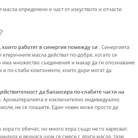
и масла определено е част от изкуството и отчасти
?
 които работят в синергия помежду си
. Синергията
 етеричните масла действат по-добре, когато се
ло има множество съединения и макар да ги опознаваме
а и по-слаби компоненти, които дори могат да
ействителност да балансира по-слабите части на
и. Ароматерапията е изключително индивидуално
 моля, не се плашете. Един човек може просто да
хора го обичат, но много хора също не го харесват.
андула и веднага щом се смеси с други масла, тази