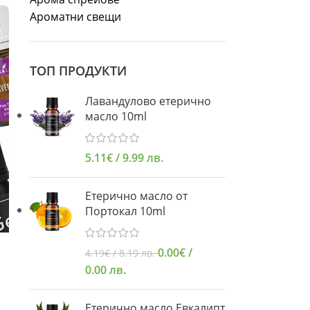
Ароматни свещи
ТОП ПРОДУКТИ
Лавандулово етерично
масло 10ml
5.11
€
/ 9.99 лв.
Етерично масло от
Портокал 10ml
0.00
€
/
4.19
€
/ 8.19 лв.
0.00 лв.
Етерично масло Евкалипт