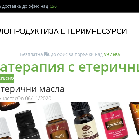
 доставка до офис над
€50
ЛО
ПРОДУКТИ
ЗА ЕТЕРИМ
РЕСУРСИ
Безплатна
до офис за поръчки над
99 лева
матерапия с етеричн
ЕРЕСНО
етерични масла
Анастас
On 06/11/2020