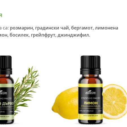
я
а са:
розмарин, градински чай, бергамот, лимонена
имон, босилек, грейпфрут, джинджифил.