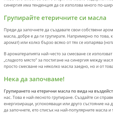
синергия има тенденция да се използва много по-шир
Групирайте етеричните си масла
Преди да започнете да създавате свои собствени аро
масла, добре е да ги групирате. Напримерно по това, к
аромат) или колко бързо всяко от тях се изпарява (ноти
В ароматерапията най-често за смесване се използват 
„сладкото място“ за постигане на синергия между масл
просто смесване на няколко масла заедно, но и от тов
Нека да започваме!
Групирането на етерични масла по вида на въздейст
нас. Това е най-лесното групиране. Създайте си справ
енергизиращи, успокояващи или друго състояние на дух
да започнете, ето списък на най-популярните масла и 