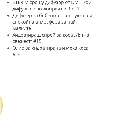
ETERIM срещу дифузер от DM – кой
дифузер е по-добрият избор?
Дифузер за бебешка стая – уютна и
спокойна атмосфера за най-
малките
Хидратиращ спрей за коса „Лятна
свежест“ #15
Олио за хидратирана и мека коса
#14