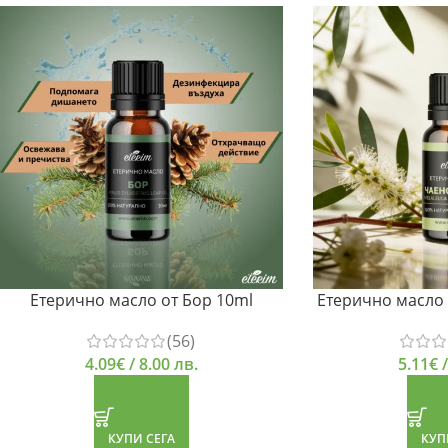
Етерично масло от Бор 10ml
Етерично масло
(56)
4.09
€
/ 8.00 лв.
5.11
€
/
КУПИ СЕГА
КУП