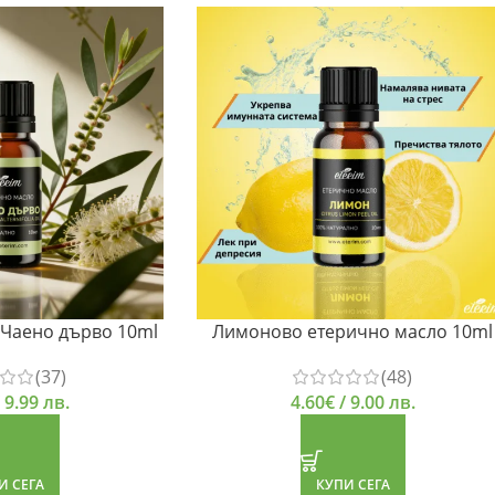
 Чаено дърво 10ml
Лимоново етерично масло 10ml
(37)
(48)
 9.99 лв.
4.60
€
/ 9.00 лв.
И СЕГА
КУПИ СЕГА