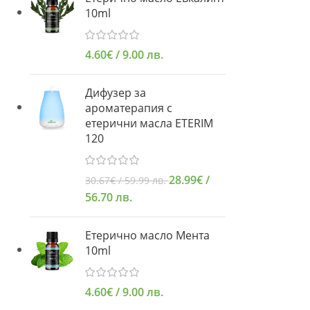
10ml
4.60
€
/ 9.00 лв.
Дифузер за
ароматерапия с
етерични масла ETERIM
120
28.99
€
/
30.67
€
/ 59.99 лв.
56.70 лв.
Етерично масло Мента
10ml
4.60
€
/ 9.00 лв.