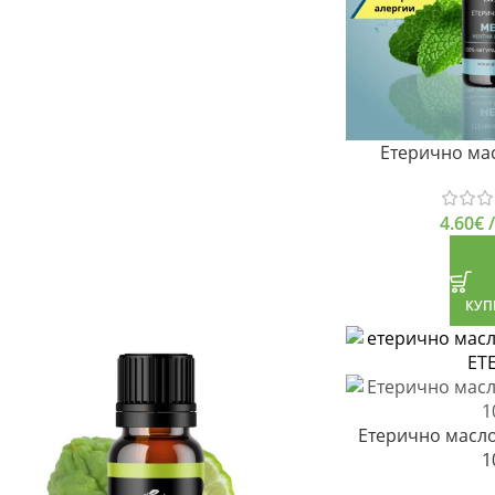
Етерично ма
4.60
€
/
КУП
Етерично масл
1