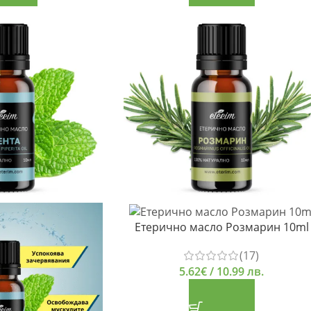
Етерично масло Розмарин 10ml
(17)
5.62
€
/ 10.99 лв.