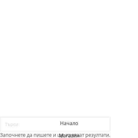
СВЪРЖЕТЕ СЕ С НАС
0885 323 661
office@eterim.com
УСЛОВИЯ И РЕКЛАМАЦИИ
ОБЩИ УСЛОВИЯ
РЕКЛАМАЦИИ
ПОВЕРИТЕЛНОСТ И ЛИЧНИ ДАННИ
© ETERIM.COM ♥ Дифузери и етерични масла за
ароматерапия
Начало
Започнете да пишете и ще излязат резултати.
Магазин