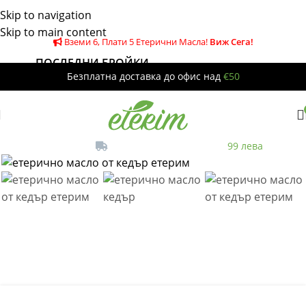
Skip to navigation
Skip to main content
Вземи 6, Плати 5 Етерични Масла!
Виж Сега!
ПОСЛЕДНИ БРОЙКИ
-20%
-5%
-9%
Безплатна доставка до офис над
€50
Безплатна
до офис за поръчки над
99 лева