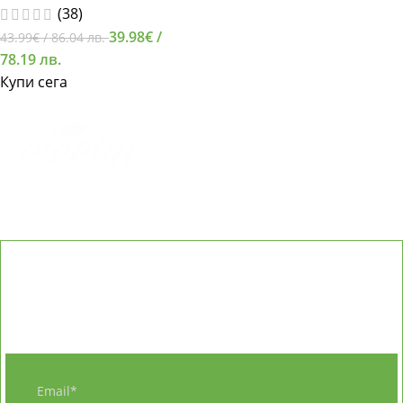
(38)
39.98
€
/
43.99
€
/ 86.04 лв.
78.19 лв.
Купи сега
АБОНИРАЙТЕ СЕ ЗА ETERIM
...ще получите безплатна КНИГА - 20 рецепти с
етерични масла