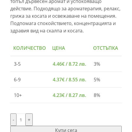
топъл дървесен аромат и успокояващо
действие. Подходящо за ароматерапия, релакс,
грижа за косата и освежаване на помещения.
Подпомага спокойствието, концентрацията и
здравия вид на скалпа и косата.
КОЛИЧЕСТВО
ЦЕНА
ОТСТЪПКА
3-5
4.46
€
/ 8.72 лв.
3%
6-9
4.37
€
/ 8.55 лв.
5%
10+
4.23
€
/ 8.27 лв.
8%
-
+
Купи сега