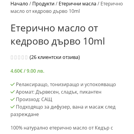
Начало
/
Продукти
/
Етерични масла
/
Етерично
масло от кедрово дърво 10ml
Етерично масло от
кедрово дърво 10ml
(
26
клиентски отзива)
4.60
€
/ 9.00 лв.
Релаксиращо, тонизиращо и успокояващо
Аромат: Дървесен, сладък, пикантен
Произход: САЩ
Подходящо за дифузер, вана и масаж след
разреждане
100% натурално етерично масло от Кедър с