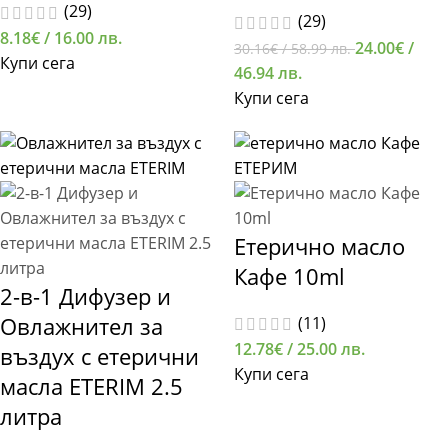
(29)
(29)
8.18
€
/ 16.00 лв.
24.00
€
/
30.16
€
/ 58.99 лв.
Купи сега
46.94 лв.
Купи сега
Етерично масло
Кафе 10ml
2-в-1 Дифузер и
Овлажнител за
(11)
12.78
€
/ 25.00 лв.
въздух с етерични
Купи сега
масла ETERIM 2.5
литра