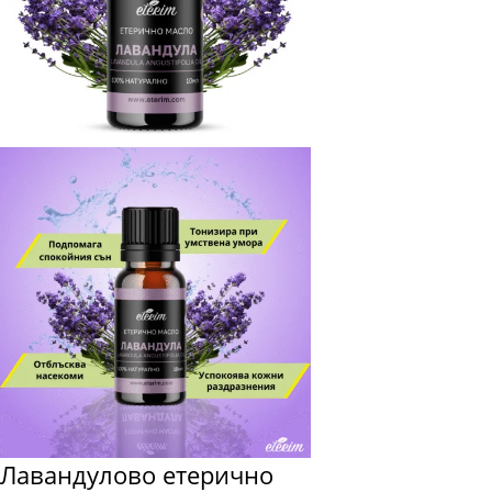
Лавандулово етерично