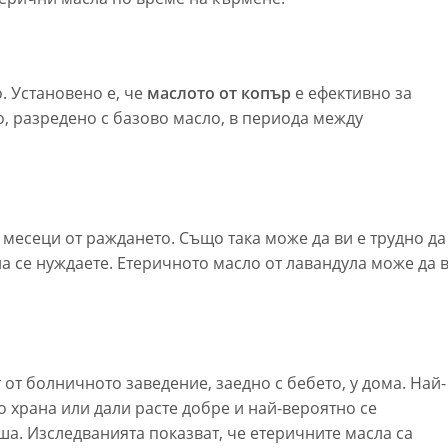
. Установено е, че
маслото от копър
е ефективно за
о, разредено с базово масло, в периода между
 месеци от раждането. Също така може да ви е трудно да
ина се нуждаете. Етеричното масло от лавандула може да 
 от болничното заведение, заедно с бебето, у дома. Най-
 храна или дали расте добре и най-вероятно се
ша. Изследванията показват, че етеричните масла са