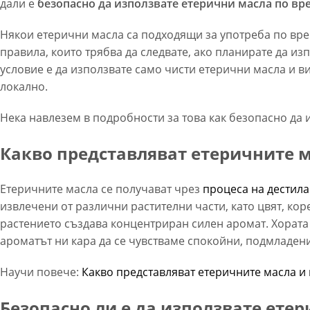
дали е
безопасно да използвате етерични масла по вр
Някои етерични масла са подходящи за употреба по врем
правила, които трябва да следвате, ако планирате да и
условие е да използвате само чисти етерични масла и ви
локално.
Нека навлезем в подробности за това как безопасно да
Какво представляват етеричните 
Етеричните масла се получават чрез
процеса на дестил
извлечени от различни растителни части, като цвят, ко
растението създава концентриран силен аромат. Хората
ароматът ни кара да се чувстваме спокойни, подмладени
Научи повече:
Какво представляват етеричните масла и 
Безопасно ли е да използвате ете