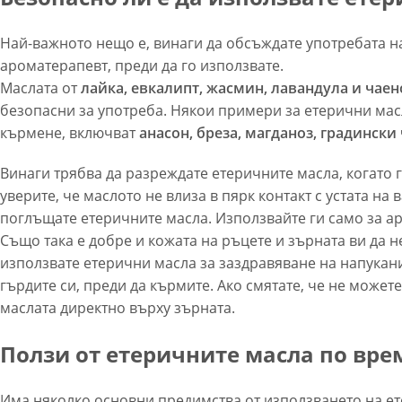
Най-важното нещо е, винаги да обсъждате употребата н
ароматерапевт, преди да го използвате.
Маслата от
лайка, евкалипт, жасмин, лавандула и чае
безопасни за употреба. Някои примери за етерични масл
кърмене, включват
анасон, бреза, магданоз, градински
Винаги трябва да разреждате етеричните масла, когато 
уверите, че маслото не влиза в пярк контакт с устата на
поглъщате етеричните масла. Използвайте ги само за а
Също така е добре и кожата на ръцете и зърната ви да н
използвате етерични масла за заздравяване на напукани
гърдите си, преди да кърмите. Ако смятате, че не может
маслата директно върху зърната.
Ползи от етеричните масла по вре
Има няколко основни предимства от използването на е