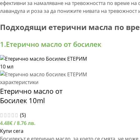
ефективни за намаляване на тревожността по време на 
лавандула и роза за да понижите нивата на тревожност и
Подходящи етерични масла по вре
1.Етерично масло от босилек
Етерично масло от
Босилек 10ml
(5)
4.48
€
/ 8.76 лв.
Купи сега
Босилекът е етерично масло, за което се смята, че може