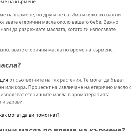
еме на кърмене
.
е на кърмене, но други не са. Има и няколко важни
зползвате етерични масла около вашето бебе. Важно
наги да разреждате маслата, когато ги използвате
 използвате етерични масла по време на кърмене.
масла?
ация
от съответните на тях растения. Те могат да бъдат
рен или кора. Процесът на извличане на етерично масло 
 използват етеричните масла в ароматерапията –
 и здрави.
как могат да ви помогнат?
рични масла по време на кърмене?