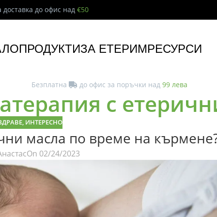
 доставка до офис над
€50
АЛО
ПРОДУКТИ
ЗА ЕТЕРИМ
РЕСУРСИ
Безплатна
до офис за поръчки над
99 лева
матерапия с етеричн
ЗДРАВЕ
,
ИНТЕРЕСНО
ични масла по време на кърмене
Анастас
On 02/24/2023