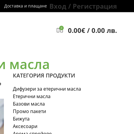
Вход / Регистрация
Доставка и плащане
0.00
€
/ 0.00 лв.
0
и масла
КАТЕГОРИЯ ПРОДУКТИ
?
Дифузери за етерични масла
Етерични масла
Базови масла
Промо пакети
Бижута
Аксесоари
Арома спрейове