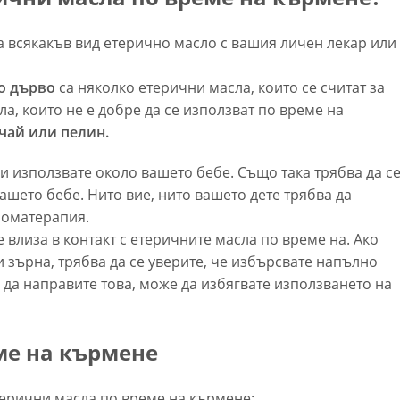
а всякакъв вид етерично масло с вашия личен лекар или
но дърво
са няколко етерични масла, които се считат за
а, които не е добре да се използват по време на
 чай или пелин.
ги използвате около вашето бебе. Също така трябва да с
 вашето бебе. Нито вие, нито вашето дете трябва да
роматерапия.
е влиза в контакт с етеричните масла по време на. Ако
 зърна, трябва да се уверите, че избърсвате напълно
е да направите това, може да избягвате използването на
ме на кърмене
терични масла по време на кърмене: