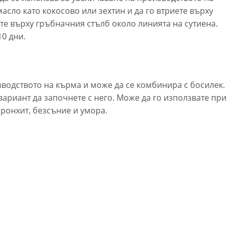
асло като кокосово или зехтин и да го втриете върху
ете върху гръбначния стълб около линията на сутиена.
0 дни.
зводството на кърма и може да се комбинира с босилек.
 вариант да започнете с него. Може да го използвате при
бронхит, безсъние и умора.