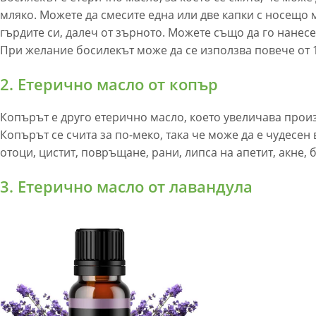
мляко. Можете да смесите една или две капки с носещо м
гърдите си, далеч от зърното. Можете също да го нанес
При желание босилекът може да се използва повече от 1
2. Етерично масло от копър
Копърът е друго етерично масло, което увеличава прои
Копърът се счита за по-меко, така че може да е чудесен
отоци, цистит, повръщане, рани, липса на апетит, акне, 
3. Етерично масло от лавандула