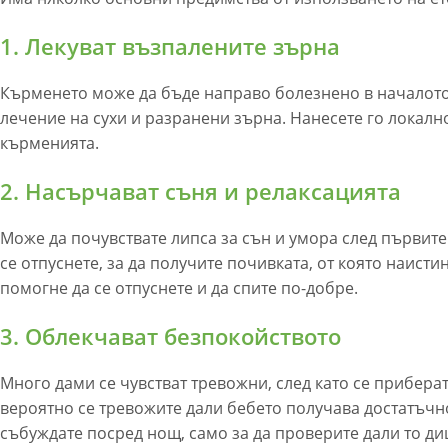
1. Лекуват възпалените зърна
Кърменето може да бъде направо болезнено в началото
лечение на сухи и разранени зърна. Нанесете го локалн
кърменията.
2. Насърчават съня и релаксацията
Може да почувствате липса за сън и умора след първите
се отпуснете, за да получите почивката, от която наист
помогне да се отпуснете и да спите по-добре.
3. Облекчават безпокойството
Много дами се чувстват тревожни, след като се приберат
вероятно се тревожите дали бебето получава достатъчно
събуждате посред нощ, само за да проверите дали то ди