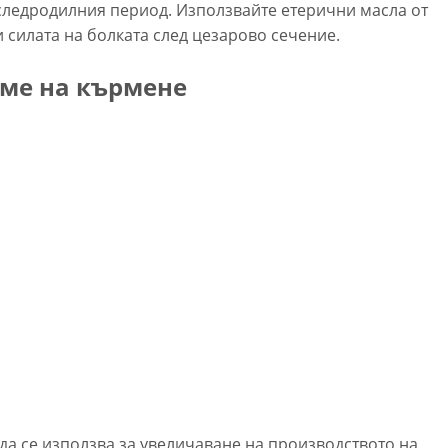
следродилния период. Използвайте етерични масла от
 силата на болката след цезарово сечение.
ме на кърмене
 да се използва за увеличаване на производството на