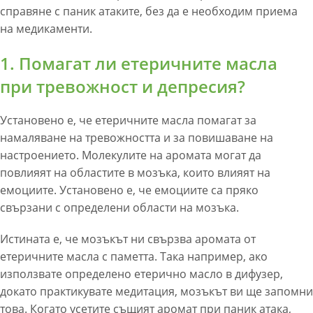
справяне с паник атаките, без да е необходим приема
на медикаменти.
1. Помагат ли етеричните масла
при тревожност и депресия?
Установено е, че етеричните масла помагат за
намаляване на тревожността и за повишаване на
настроението. Молекулите на аромата могат да
повлияят на областите в мозъка, които влияят на
емоциите. Установено е, че емоциите са пряко
свързани с определени области на мозъка.
Истината е, че мозъкът ни свързва аромата от
етеричните масла с паметта. Така например, ако
използвате определено етерично масло в дифузер,
докато практикувате медитация, мозъкът ви ще запомни
това. Когато усетите същият аромат при паник атака,