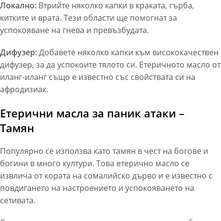
Локално:
Втрийте няколко капки в краката, гърба,
китките и врата. Тези области ще помогнат за
успокояване на гнева и превъзбудата.
Дифузер:
Добавете няколко капки към висококачествен
дифузер, за да успокоите тялото си. Етеричното масло от
иланг-иланг също е известно със свойствата си на
афродизиак.
Етерични масла за паник атаки –
Тамян
Популярно се използва като тамян в чест на богове и
богини в много култури. Това етерично масло се
извлича от кората на сомалийско дърво и е известно с
повдигането на настроението и успокояването на
сетивата.