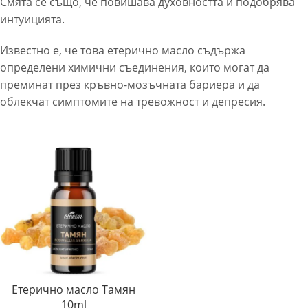
Смята се също, че повишава духовността и подобрява
интуицията.
Известно е, че това етерично масло съдържа
определени химични съединения, които могат да
преминат през кръвно-мозъчната бариера и да
облекчат симптомите на тревожност и депресия.
Етерично масло Тамян
10ml