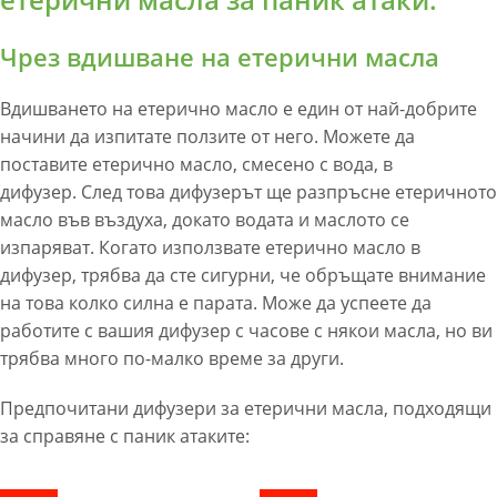
Чрез вдишване на етерични масла
Вдишването на етерично масло е един от най-добрите
начини да изпитате ползите от него. Можете да
поставите етерично масло, смесено с вода, в
дифузер. След това дифузерът ще разпръсне етеричното
масло във въздуха, докато водата и маслото се
изпаряват. Когато използвате етерично масло в
дифузер, трябва да сте сигурни, че обръщате внимание
на това колко силна е парата. Може да успеете да
работите с вашия дифузер с часове с някои масла, но ви
трябва много по-малко време за други.
Предпочитани дифузери за етерични масла, подходящи
за справяне с паник атаките: