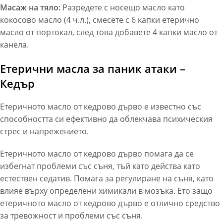
Масаж на тяло:
Разредете с носещо масло като
кокосово масло (4 ч.л.), смесете с 6 капки етерично
масло от портокал, след това добавете 4 капки масло от
канела.
Етерични масла за паник атаки –
Кедър
Етеричното масло от кедрово дърво е известно със
способността си ефективно да облекчава психическия
стрес и напрежението.
Етеричното масло от кедрово дърво помага да се
избегнат проблеми със съня, тъй като действа като
естествен седатив. Помага за регулиране на съня, като
влияе върху определени химикали в мозъка. Ето защо
етеричното масло от кедрово дърво е отлично средство
за тревожност и проблеми със съня.