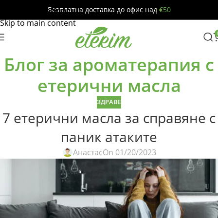
Безплатна доставка до офис над
€50
Skip to navigation
Skip to main content
Блог за ароматерапия с
етерични масла
ЗДРАВЕ
7 етерични масла за справяне с
паник атаките
Анастас
On 01/20/2023