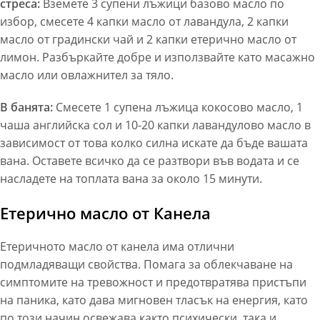
стреса:
Вземете 3 супени лъжици базово масло по
избор, смесете 4 капки масло от лавандула, 2 капки
масло от градински чай и 2 капки етерично масло от
лимон. Разбъркайте добре и използвайте като масажно
масло или овлажнител за тяло.
В банята:
Смесете 1 супена лъжица кокосово масло, 1
чаша английска сол и 10-20 капки лавандулово масло в
зависимост от това колко силна искате да бъде вашата
вана. Оставете всичко да се разтвори във водата и се
насладете на топлата вана за около 15 минути.
Етерично масло от Канела
Етеричното масло от канела има отлични
подмладяващи свойства. Помага за облекчаване на
симптомите на тревожност и предотвратява пристъпи
на паника, като дава мигновен тласък на енергия, като
по този начин освежава както психически, така и