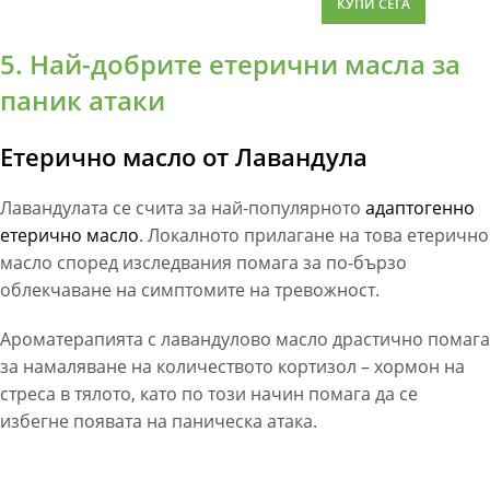
КУПИ СЕГА
5. Най-добрите етерични масла за
паник атаки
Етерично масло от Лавандула
Лавандулата се счита за най-популярното
адаптогенно
етерично масло
. Локалното прилагане на това етерично
масло според изследвания помага за по-бързо
облекчаване на симптомите на тревожност.
Ароматерапията с лавандулово масло драстично помага
за намаляване на количеството кортизол – хормон на
стреса в тялото, като по този начин помага да се
избегне появата на паническа атака.