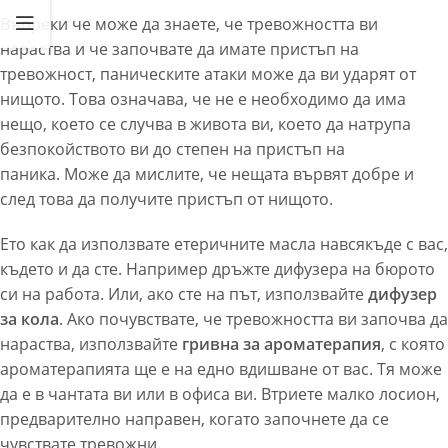
Въпреки че може да знаете, че тревожността ви
нараства и че започвате да имате пристъп на
тревожност, паническите атаки може да ви ударят от
нищото. Това означава, че не е необходимо да има
нещо, което се случва в живота ви, което да натрупа
безпокойството ви до степен на пристъп на
паника. Може да мислите, че нещата вървят добре и
след това да получите пристъп от нищото.
Ето как да използвате етеричните масла навсякъде с вас,
където и да сте. Например дръжте дифузера на бюрото
си на работа. Или, ако сте на път, използвайте
дифузер
за кола
. Ако почувствате, че тревожността ви започва да
нараства, използвайте
гривна за ароматерапия
, с която
ароматерапията ще е на едно вдишване от вас. Тя може
да е в чантата ви или в офиса ви. Втриете малко лосион,
предварително направен, когато започнете да се
чувствате тревожни.