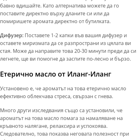
бавно вдишайте. Като алтернатива можете да го
поставите директно върху дланите си или да
помиришете аромата директно от бутилката.
Дифузер:
Поставете 1-2 капки във вашия дифузер и
оставете миризмата да се разпространи из цялата ви
стая. Може да направите това 20-30 минути преди да си
легнете, ще ви помогне да заспите по-лесно и бързо.
Етерично масло от Иланг-Иланг
Установено е, че ароматът на това етерично масло
ефективно облекчава стреса, свързан с гнева.
Много други изследвания също са установили, че
ароматът на това масло помага за намаляване на
кръвното налягане, релаксира и успокоява.
Следователно, това показва неговата полезност при