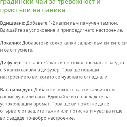
градински чай за тревожност и
пристъпи на паника
Вдишване:
Добавете 1-2 капки към памучен тампон.
Вдишайте за успокоение и приповдигнато настроение.
Локално:
Добавете няколко капки салвия към китките си
и се отпуснете.
Дифузер:
Поставете 2 капки портокалово масло заедно
с 5 капки салвия в дифузер. Това ще повиши
настроението ви, когато се чувствате отпаднали.
Вана или душ:
Добавете няколко капки салвия към
вашия душ или вана. Вдишайте и се насладете на
успокояващия аромат. Това ще ви помогне да се
отървете от вашите тъжни или потиснати чувства и ще
ви създаде по-добро настроение.