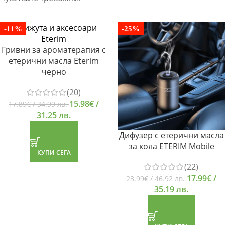
-11%
-25%
Гривни за ароматерапия с
етерични масла Eterim
черно
(20)
15.98
€
/
17.89
€
/ 34.99 лв.
31.25 лв.
Дифузер с етерични масла
за кола ETERIM Mobile
КУПИ СЕГА
(22)
17.99
€
/
23.99
€
/ 46.92 лв.
35.19 лв.