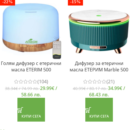
-22%
-15%
Голям дифузер с етерични
Дифузер за етерични
масла ETERIM 500
масла ЕТЕРИМ Marble 500
(104)
(21)
29.99
€
/
34.99
€
/
38.34
€
/ 74.99 лв.
40.99
€
/ 80.17 лв.
58.66 лв.
68.43 лв.
КУПИ СЕГА
КУПИ СЕГА