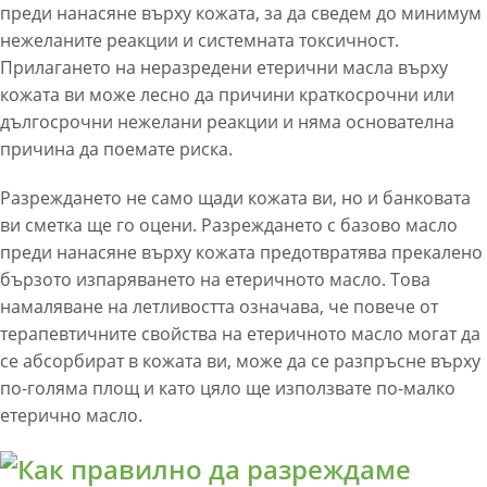
преди нанасяне върху кожата, за да сведем до минимум
нежеланите реакции и системната токсичност.
Прилагането на неразредени етерични масла върху
кожата ви може лесно да причини краткосрочни или
дългосрочни нежелани реакции и няма основателна
причина да поемате риска.
Разреждането не само щади кожата ви, но и банковата
ви сметка ще го оцени. Разреждането с базово масло
преди нанасяне върху кожата предотвратява прекалено
бързото изпаряването на етеричното масло. Това
намаляване на летливостта означава, че повече от
терапевтичните свойства на етеричното масло могат да
се абсорбират в кожата ви, може да се разпръсне върху
по-голяма площ и като цяло ще използвате по-малко
етерично масло.