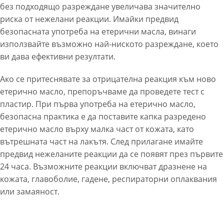
без подходящо разреждане увеличава значително
риска от нежелани реакции. Имайки предвид
безопасната употреба на етерични масла, винаги
използвайте възможно най-ниското разреждане, което
ви дава ефективни резултати.
Ако се притеснявате за отрицателна реакция към ново
етерично масло, препоръчваме да проведете тест с
пластир. При първа употреба на етерично масло,
безопасна практика е да поставите капка разредено
етерично масло върху малка част от кожата, като
вътрешната част на лакътя. След прилагане имайте
предвид нежеланите реакции да се появят през първите
24 часа. Възможните реакции включват дразнене на
кожата, главоболие, гадене, респираторни оплаквания
или замаяност.