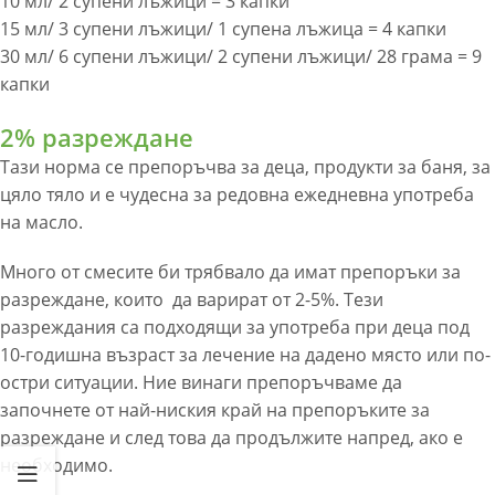
10 мл/ 2 супени лъжици = 3 капки
15 мл/ 3 супени лъжици/ 1 супена лъжица = 4 капки
30 мл/ 6 супени лъжици/ 2 супени лъжици/ 28 грама = 9
капки
2% разреждане
Тази норма се препоръчва за деца, продукти за баня, за
цяло тяло и е чудесна за редовна ежедневна употреба
на масло.
Много от смесите би трябвало да имат препоръки за
разреждане, които да варират от 2-5%. Тези
разреждания са подходящи за употреба при деца под
10-годишна възраст за лечение на дадено място или по-
остри ситуации. Ние винаги препоръчваме да
започнете от най-ниския край на препоръките за
разреждане и след това да продължите напред, ако е
необходимо.