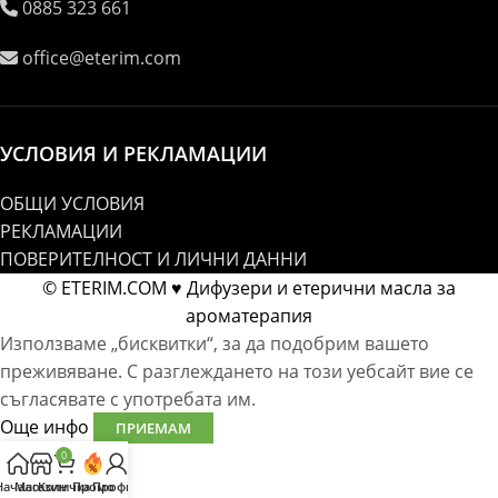
0885 323 661
office@eterim.com
УСЛОВИЯ И РЕКЛАМАЦИИ
ОБЩИ УСЛОВИЯ
РЕКЛАМАЦИИ
ПОВЕРИТЕЛНОСТ И ЛИЧНИ ДАННИ
© ETERIM.COM ♥ Дифузери и етерични масла за
ароматерапия
Използваме „бисквитки“, за да подобрим вашето
преживяване. С разглеждането на този уебсайт вие се
съгласявате с употребата им.
Още инфо
ПРИЕМАМ
0
Начало
Магазин
Количка
Промо
Профил