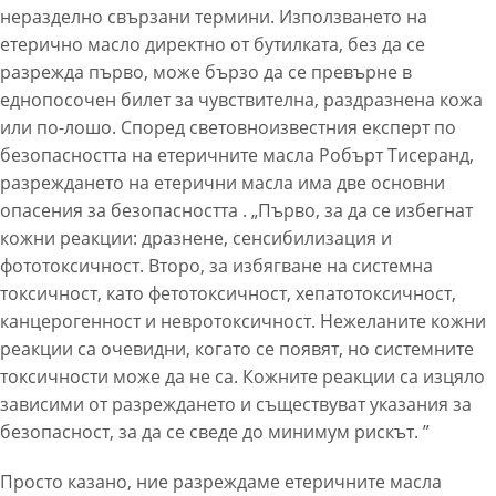
неразделно свързани термини. Използването на
етерично масло директно от бутилката, без да се
разрежда първо, може бързо да се превърне в
еднопосочен билет за чувствителна, раздразнена кожа
или по-лошо. Според световноизвестния експерт по
безопасността на етеричните масла Робърт Тисеранд,
разреждането на етерични масла има две основни
опасения за безопасността . „Първо, за да се избегнат
кожни реакции: дразнене, сенсибилизация и
фототоксичност. Второ, за избягване на системна
токсичност, като фетотоксичност, хепатотоксичност,
канцерогенност и невротоксичност. Нежеланите кожни
реакции са очевидни, когато се появят, но системните
токсичности може да не са. Кожните реакции са изцяло
зависими от разреждането и съществуват указания за
безопасност, за да се сведе до минимум рискът. ”
Просто казано, ние разреждаме етеричните масла