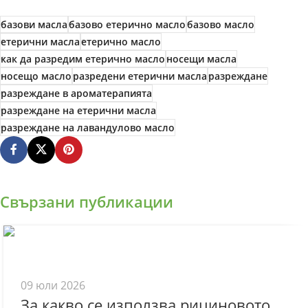
базови масла
базово етерично масло
базово масло
етерични масла
етерично масло
как да разредим етерично масло
носещи масла
носещо масло
разредени етерични масла
разреждане
разреждане в ароматерапията
разреждане на етерични масла
разреждане на лавандулово масло
Свързани публикации
09 юли 2026
За какво се използва рициновото