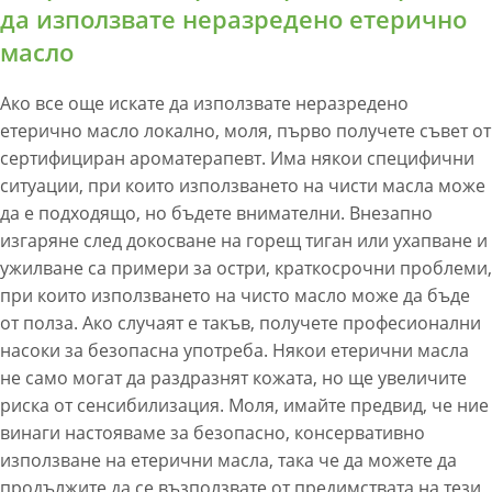
да използвате неразредено етерично
масло
Ако все още искате да използвате неразредено
етерично масло локално, моля, първо получете съвет от
сертифициран ароматерапевт. Има някои специфични
ситуации, при които използването на чисти масла може
да е подходящо, но бъдете внимателни. Внезапно
изгаряне след докосване на горещ тиган или ухапване и
ужилване са примери за остри, краткосрочни проблеми,
при които използването на чисто масло може да бъде
от полза. Ако случаят е такъв, получете професионални
насоки за безопасна употреба. Някои етерични масла
не само могат да раздразнят кожата, но ще увеличите
риска от сенсибилизация. Моля, имайте предвид, че ние
винаги настояваме за безопасно, консервативно
използване на етерични масла, така че да можете да
продължите да се възползвате от предимствата на тези