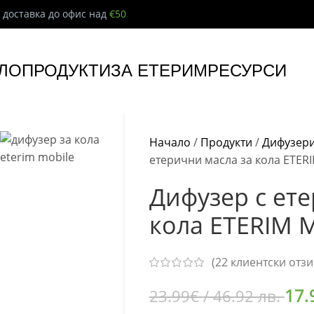
 доставка до офис над
€50
ЛО
ПРОДУКТИ
ЗА ЕТЕРИМ
РЕСУРСИ
Начало
/
Продукти
/
Дифузери
етерични масла за кола ETERI
Дифузер с ет
кола ETERIM M
(
22
клиентски отзи
17.
23.99
€
/ 46.92 лв.