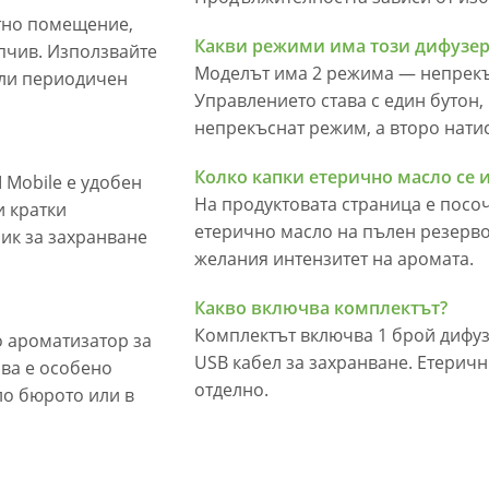
ктно помещение,
Какви режими има този дифузер
апчив. Използвайте
Моделът има 2 режима — непрекъ
или периодичен
Управлението става с един бутон,
непрекъснат режим, а второ нати
Колко капки етерично масло се 
 Mobile е удобен
На продуктовата страница е посо
и кратки
етерично масло на пълен резерво
ик за захранване
желания интензитет на аромата.
Какво включва комплектът?
Комплектът включва 1 брой дифузе
о ароматизатор за
USB кабел за захранване. Етеричн
ова е особено
отделно.
ло бюрото или в