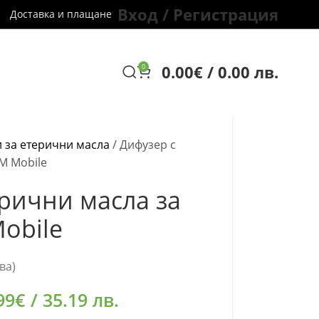
Вход / Регистрация
Доставка и плащане
0.00
€
/ 0.00 лв.
0
 за етерични масла
/
Дифузер с
M Mobile
ерични масла за
obile
ва)
99
€
/ 35.19 лв.