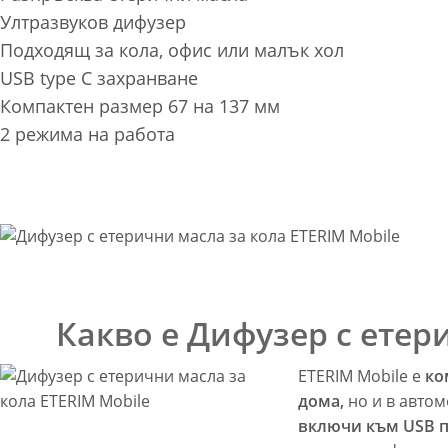
Ултразвуков дифузер
Подходящ за кола, офис или малък хол
USB type C захранване
Компактен размер 67 на 137 мм
2 режима на работа
Какво е Дифузер с етер
ETERIM Mobile е
ко
дома,
но и в автом
включи към USB п