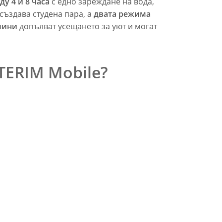
у 4 и 8 часа
с едно зареждане на вода,
създава студена пара, а
двата режима
тлини
допълват усещането за уют и могат
TERIM Mobile?