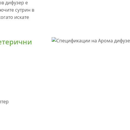
ов дифузер е
лючите сутрин в
огато искате
етерични
птер