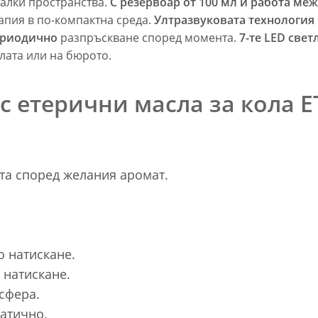
малки пространства.
С резервоар от 100 мл и работа межд
апия в по-компактна среда.
Ултразвуковата технология
ериодично
разпръскване според момента.
7-те LED све
лата или на бюрото.
с етерични масла за кола E
та според желания аромат.
о натискане.
 натискане.
сфера.
атично.