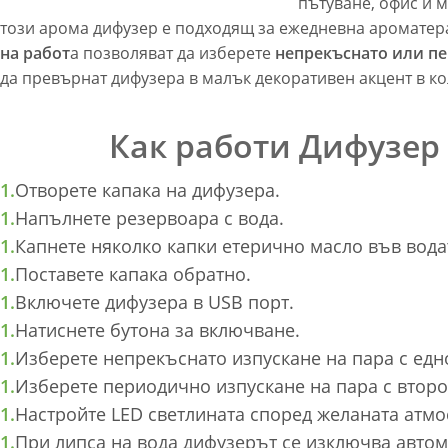
пътуване, офис и 
този арома дифузер е подходящ за ежедневна ароматер
на работ
а позволяват да изберете
непрекъснато или п
да превърнат дифузера в малък декоративен акцент в ко
Как работи Дифузер 
Отворете капака на дифузера.
Напълнете резервоара с вода.
Капнете няколко капки етерично масло във вода
Поставете капака обратно.
Включете дифузера в USB порт.
Натиснете бутона за включване.
Изберете непрекъснато изпускане на пара с едн
Изберете периодично изпускане на пара с второ
Настройте LED светлината според желаната атмо
При липса на вода дифузерът се изключва автом