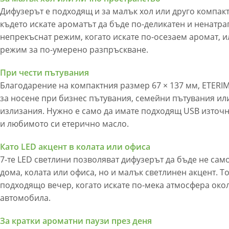
Дифузерът е подходящ и за малък хол или друго компа
където искате ароматът да бъде по-деликатен и ненатр
непрекъснат режим, когато искате по-осезаем аромат, 
режим за по-умерено разпръскване.
При чести пътувания
Благодарение на компактния размер 67 × 137 мм, ETERIM
за носене при бизнес пътувания, семейни пътувания ил
излизания. Нужно е само да имате подходящ USB източн
и любимото си етерично масло.
Като LED акцент в колата или офиса
7-те LED светлини позволяват дифузерът да бъде не сам
дома, колата или офиса, но и малък светлинен акцент. Т
подходящо вечер, когато искате по-мека атмосфера око
автомобила.
За кратки ароматни паузи през деня