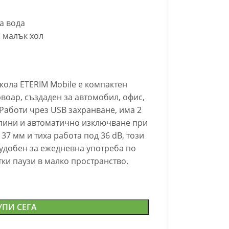
а вода
 малък хол
кола ETERIM Mobile е компактен
воар, създаден за автомобил, офис,
аботи чрез USB захранване, има 2
тлини и автоматично изключване при
137 мм и тиха работа под 36 dB, този
 удобен за ежедневна употреба по
тки паузи в малко пространство.
УПИ СЕГА