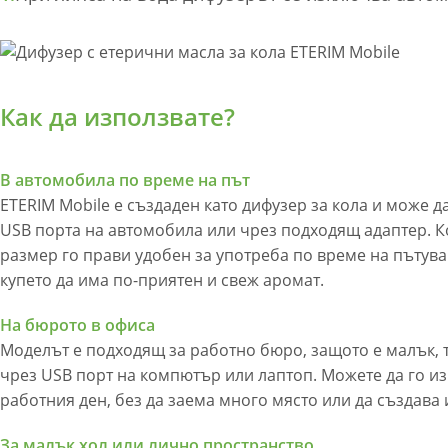
Как да използвате?
В автомобила по време на път
ETERIM Mobile е създаден като дифузер за кола и може д
USB порта на автомобила или чрез подходящ адаптер. 
размер го прави удобен за употреба по време на пътуван
купето да има по-приятен и свеж аромат.
На бюрото в офиса
Моделът е подходящ за работно бюро, защото е малък, т
чрез USB порт на компютър или лаптоп. Можете да го и
работния ден, без да заема много място или да създава
За малък хол или лично пространство