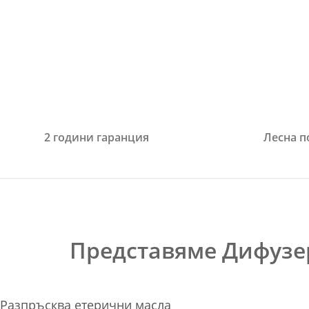
2 години гаранция
Лесна 
Представяме Дифузер
Разпръсква етерични масла