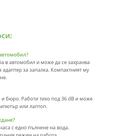
си:
 автомобил?
ба в автомобил и може да се захранва
з адаптер за запалка. Компактният му
не.
 и бюро. Работи тихо под 36 dB и може
омпютър или лаптоп.
ждане?
часа с едно пълнене на вода.
рания режим на работа.