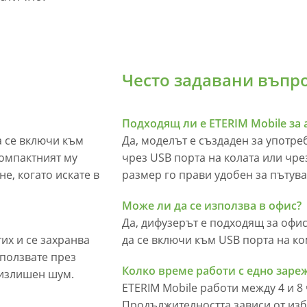
Често задавани въпро
Подходящ ли е ETERIM Mobile за
а се включи към
Да, моделът е създаден за употре
Компактният му
чрез USB порта на колата или чре
е, когато искате в
размер го прави удобен за пътува
Може ли да се използва в офис?
Да, дифузерът е подходящ за офис
их и се захранва
да се включи към USB порта на к
зползвате през
Колко време работи с едно заре
 излишен шум.
ETERIM Mobile работи между 4 и 8 
Продължителността зависи от изб