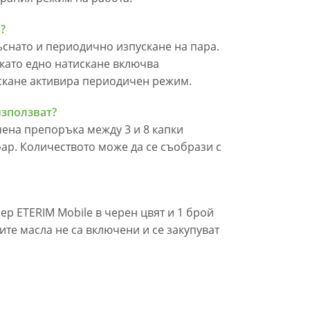
?
снато и периодично изпускане на пара.
 като едно натискане включва
скане активира периодичен режим.
използват?
чена препоръка между 3 и 8 капки
ар. Количеството може да се съобрази с
р ETERIM Mobile в черен цвят и 1 брой
ите масла не са включени и се закупуват