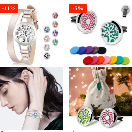
-11%
-5%