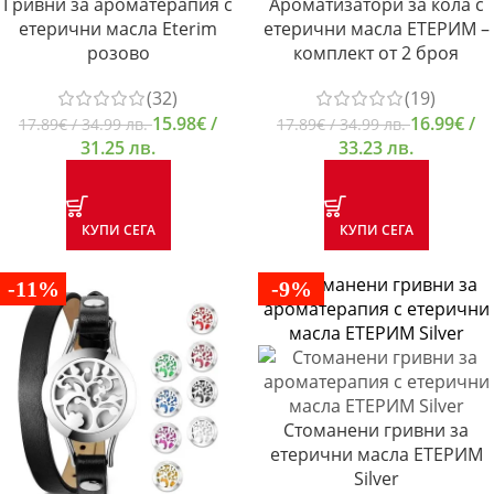
Гривни за ароматерапия с
Ароматизатори за кола с
етерични масла Eterim
етерични масла ЕТЕРИМ –
розово
комплект от 2 броя
(32)
(19)
15.98
€
/
16.99
€
/
17.89
€
/ 34.99 лв.
17.89
€
/ 34.99 лв.
31.25 лв.
33.23 лв.
КУПИ СЕГА
КУПИ СЕГА
-11%
-9%
Стоманени гривни за
етерични масла ЕТЕРИМ
Silver