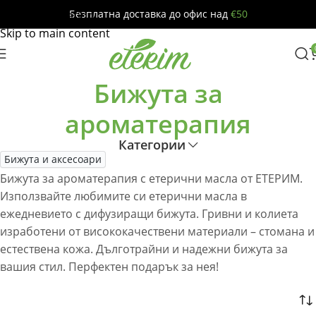
Виж Сега!
Безплатна доставка до офис над
€50
Skip to navigation
Skip to main content
Бижута за
ароматерапия
Категории
Бижута и аксесоари
Бижута за ароматерапия с етерични масла от ЕТЕРИМ.
Използвайте любимите си етерични масла в
ежедневието с дифузиращи бижута. Гривни и колиета
изработени от висококачествени материали – стомана и
естествена кожа. Дълготрайни и надежни бижута за
вашия стил. Перфектен подарък за нея!