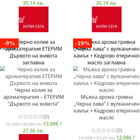
35.19 лв.
35.19 лв.
КУПИ СЕГА
КУПИ СЕГА
-9%
-19%
НОВО
НОВО
Черно колие за
ароматерапия – ЕТЕРИМ
Мъжка арома гривна
“Дървото на живота”
„Черна лава“ с вулканичен
камък + Кедрово етерично
(0)
масло
13.99
€
/
15.34
€
/ 30.00 лв.
(0)
27.36 лв.
12.98
€
/
15.98
€
/ 31.25 лв.