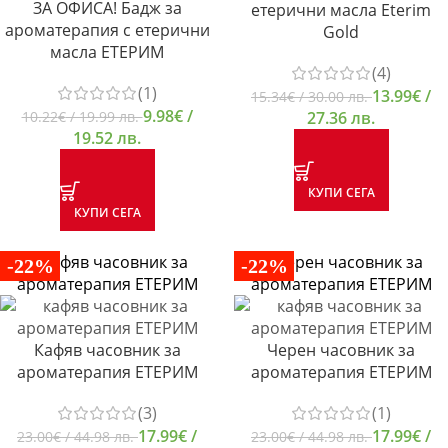
ЗА ОФИСА! Бадж за
етерични масла Eterim
ароматерапия с етерични
Gold
масла ЕТЕРИМ
(4)
(1)
13.99
€
/
15.34
€
/ 30.00 лв.
9.98
€
/
27.36 лв.
10.22
€
/ 19.99 лв.
19.52 лв.
КУПИ СЕГА
КУПИ СЕГА
-22%
-22%
Кафяв часовник за
Черен часовник за
ароматерапия ЕТЕРИМ
ароматерапия ЕТЕРИМ
(3)
(1)
17.99
€
/
17.99
€
/
23.00
€
/ 44.98 лв.
23.00
€
/ 44.98 лв.