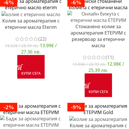
-6%
-6%
Колие за ароматерапия с
Стоманено колие за
етерични масла Eterim
ароматерапия ЕТЕРИМ с
(22)
резервоар за етерични
13.99
€
/
масла
14.82
€
/ 28.99 лв.
27.36 лв.
(11)
12.98
€
/
13.80
€
/ 26.99 лв.
25.39 лв.
КУПИ СЕГА
КУПИ СЕГА
-2%
-9%
Колие за ароматерапия с