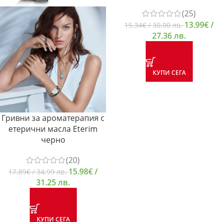
(25)
13.99
€
/
15.34
€
/ 30.00 лв.
27.36 лв.
КУПИ СЕГА
Гривни за ароматерапия с
етерични масла Eterim
черно
(20)
15.98
€
/
17.89
€
/ 34.99 лв.
31.25 лв.
КУПИ СЕГА