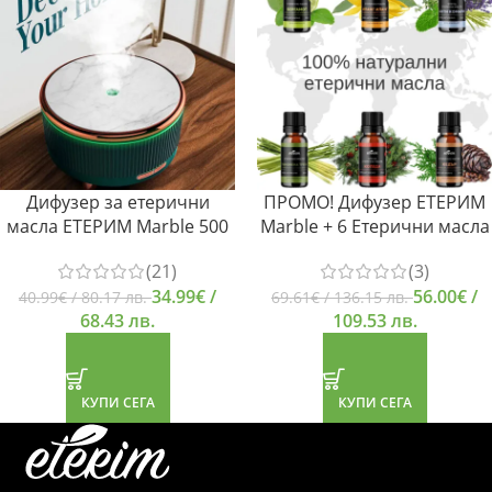
Дифузер за етерични
ПРОМО! Дифузер ЕТЕРИМ
масла ЕТЕРИМ Marble 500
Marble + 6 Етерични масла
(21)
(3)
34.99
€
/
56.00
€
/
40.99
€
/ 80.17 лв.
69.61
€
/ 136.15 лв.
68.43 лв.
109.53 лв.
КУПИ СЕГА
КУПИ СЕГА