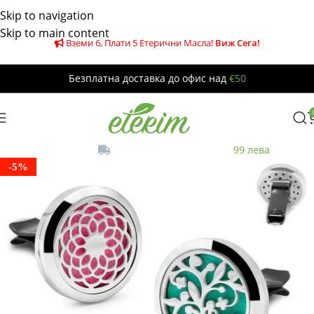
Skip to navigation
Skip to main content
Вземи 6, Плати 5 Етерични Масла!
Виж Сега!
Безплатна доставка до офис над
€50
Безплатна
до офис за поръчки над
99 лева
-5%