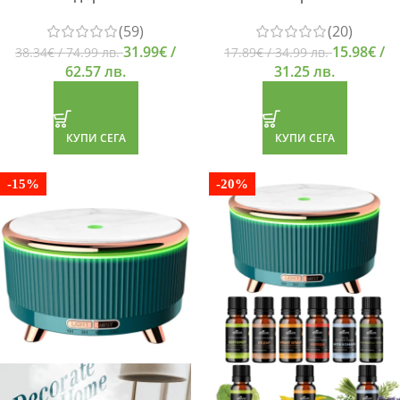
(59)
(20)
31.99
€
/
15.98
€
/
38.34
€
/ 74.99 лв.
17.89
€
/ 34.99 лв.
62.57 лв.
31.25 лв.
КУПИ СЕГА
КУПИ СЕГА
-15%
-20%