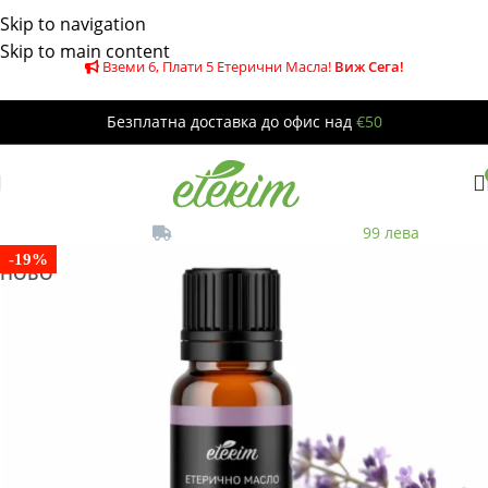
Skip to navigation
Skip to main content
Вземи 6, Плати 5 Етерични Масла!
Виж Сега!
-20%
-22%
-19%
-6%
Безплатна доставка до офис над
€50
НОВО
Безплатна
до офис за поръчки над
99 лева
-19%
НОВО