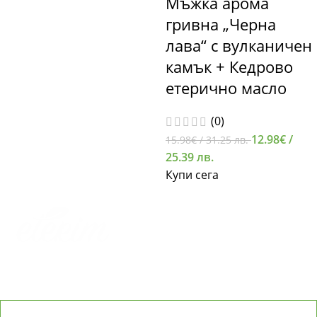
Мъжка арома
гривна „Черна
лава“ с вулканичен
камък + Кедрово
етерично масло
(0)
12.98
€
/
15.98
€
/ 31.25 лв.
25.39 лв.
Купи сега
АБОНИРАЙТЕ СЕ ЗА ETERIM