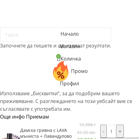
РЕКЛАМАЦИИ
ПОВЕРИТЕЛНОСТ И ЛИЧНИ ДАННИ
© ETERIM.COM ♥ Дифузери и етерични масла за
ароматерапия
Начало
Започнете да пишете и ще излязат резултати.
Магазин
0
Количка
Промо
Профил
Използваме „бисквитки“, за да подобрим вашето
преживяване. С разглеждането на този уебсайт вие се
съгласявате с употребата им.
Още инфо
Приемам
15.98
€
/
Дамска гривна с LAVA
-
+
31.25 лв.
мъниста + Лавандулово