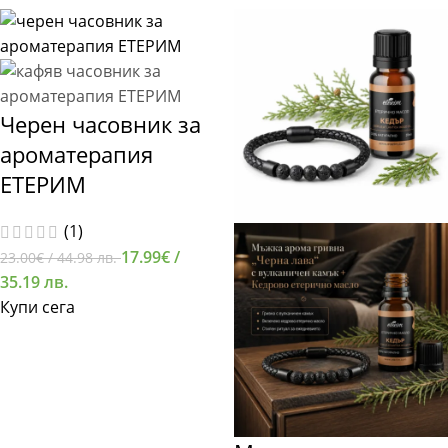
Черен часовник за
ароматерапия
ЕТЕРИМ
(1)
17.99
€
/
23.00
€
/ 44.98 лв.
35.19 лв.
Купи сега