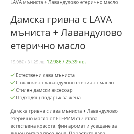
LAVA мъниста + Лавандулово етерично масло
Дамска гривна с LAVA
мъниста + Лавандулово
етерично масло
12.98
€
/ 25.39 лв.
15.98
€
/ 31.25 лв.
Естествени лава мъниста
С включено лавандулово етерично масло
Стилен дамски аксесоар
Подходящ подарък за жена
Дамска гривна с лава мъниста + Лавандулово
етерично масло от ЕТЕРИМ съчетава
естествена красота, фин аромат и усещане за
личен ритуал през деня. Порестите лава