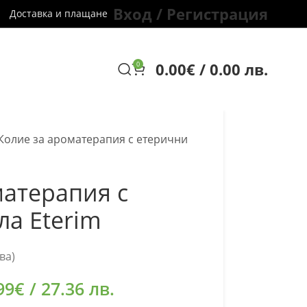
Вход / Регистрация
Доставка и плащане
0.00
€
/ 0.00 лв.
0
Колие за ароматерапия с етерични
матерапия с
ла Eterim
ва)
99
€
/ 27.36 лв.