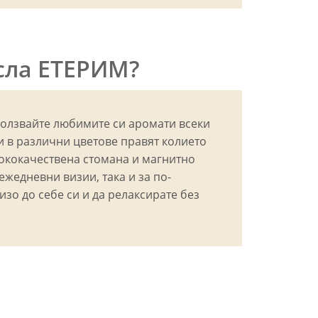
асла ЕТЕРИМ?
ползвайте любимите си аромати всеки
и в различни цветове правят колието
сококачествена стомана и магнитно
ежедневни визии, така и за по-
о до себе си и да релаксирате без