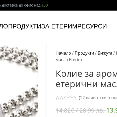
 доставка до офис над
€50
ЛО
ПРОДУКТИ
ЗА ЕТЕРИМ
РЕСУРСИ
Начало
/
Продукти
/
Бижута
/
масла Eterim
Колие за аро
етерични мас
(
22
клиентски отзи
13.
14.82
€
/ 28.99 лв.