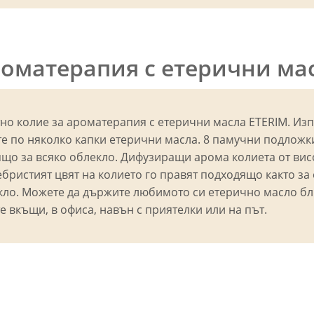
ароматерапия с етерични м
но колие за ароматерапия с етерични масла ETERIM. Из
те по няколко капки етерични масла. 8 памучни подложк
ящо за всяко облекло. Дифузиращи арома колиета от ви
бристият цвят на колието го правят подходящо както за 
ло. Можете да държите любимото си етерично масло близ
е вкъщи, в офиса, навън с приятелки или на път.