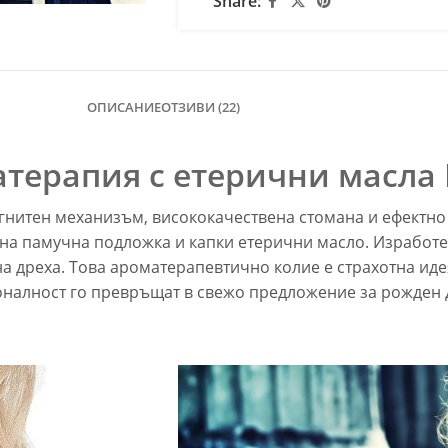
Share:
ОПИСАНИЕ
ОТЗИВИ (22)
атерапия с етерични масла
гнитен механизъм, висококачествена стомана и ефектно 
на памучна подложка и капки етерични масло. Изработе
а дреха. Това ароматерапевтично колие е страхотна идея
оналност го превръщат в свежо предложение за рожден д