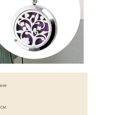
ане
см.