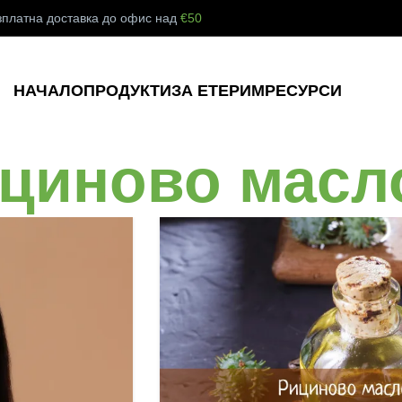
зплатна доставка до офис над
€50
НАЧАЛО
ПРОДУКТИ
ЗА ЕТЕРИМ
РЕСУРСИ
ициново масл