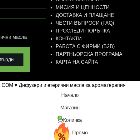
МИСИЯ И ЦЕННОСТИ
ДОСТАВКА И ПЛАЩАНЕ
ЧЕСТИ ВЪПРОСИ (FAQ)
ПРОСЛЕДИ ПОРЪЧКА
рични масла
КОНТАКТИ
РАБОТА С ФИРМИ (B2B)
ПАРТНЬОРСКА ПРОГРАМА
върди
КАРТА НА САЙТА
.COM ♥ Дифузери и етерични масла за ароматерапия
Начало
Магазин
0
Количка
Промо