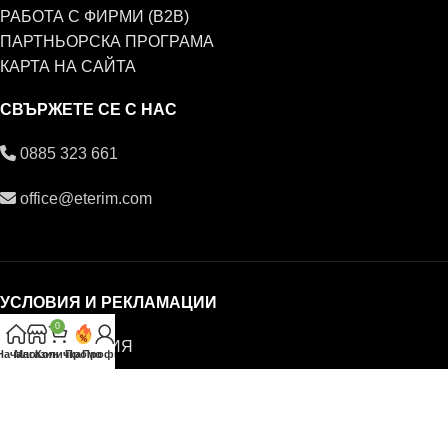
РАБОТА С ФИРМИ (B2B)
ПАРТНЬОРСКА ПРОГРАМА
КАРТА НА САЙТА
СВЪРЖЕТЕ СЕ С НАС
0885 323 661
office@eterim.com
УСЛОВИЯ И РЕКЛАМАЦИИ
0
ОБЩИ УСЛОВИЯ
Начало
Магазин
Количка
Промо
Профил
РЕКЛАМАЦИИ
ПОВЕРИТЕЛНОСТ И ЛИЧНИ ДАННИ
© ETERIM.COM ♥ Дифузери и етерични масла за
ароматерапия