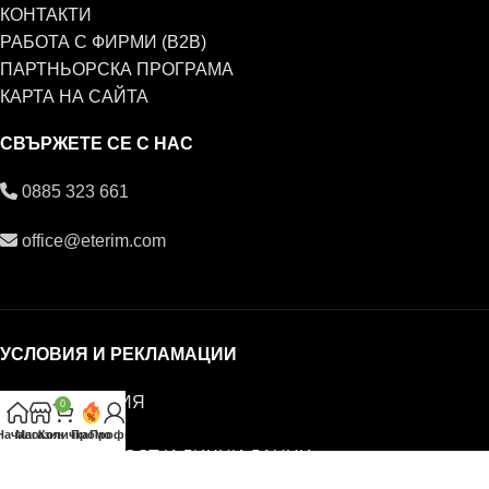
КОНТАКТИ
РАБОТА С ФИРМИ (B2B)
ПАРТНЬОРСКА ПРОГРАМА
КАРТА НА САЙТА
СВЪРЖЕТЕ СЕ С НАС
0885 323 661
office@eterim.com
УСЛОВИЯ И РЕКЛАМАЦИИ
ОБЩИ УСЛОВИЯ
0
РЕКЛАМАЦИИ
Начало
Магазин
Количка
Промо
Профил
ПОВЕРИТЕЛНОСТ И ЛИЧНИ ДАННИ
© ETERIM.COM ♥ Дифузери и етерични масла за