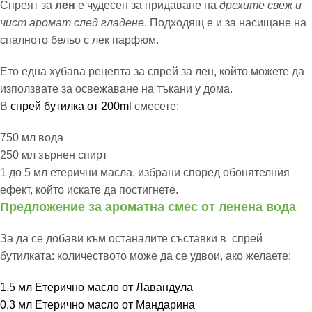
Спреят за
лен
е чудесен за придаване на
дрехите свеж и
чист аромат след гладене
. Подходящ е и за насищане на
спалното бельо с лек парфюм.
Ето една хубава рецепта за спрей за лен, който можете да
използвате за освежаване на тъкани у дома.
В
спрей бутилка от 200ml
смесете:
750 мл вода
250 мл зърнен спирт
1 до 5 мл етерични масла, избрани според обонятелния
ефект, който искате да постигнете.
Предложение за ароматна смес от ленена вода
За да се добави към останалите съставки в спрей
бутилката: количеството може да се удвои, ако желаете:
1,5 мл Етерично масло от Лавандула
0,3 мл Етерично масло от Мандарина