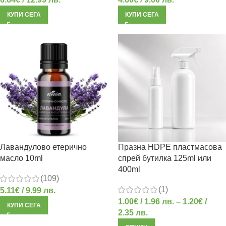
КУПИ СЕГА
КУПИ СЕГА
Лавандулово етерично
Празна HDPE пластмасова
масло 10ml
спрей бутилка 125ml или
400ml
(109)
(1)
5.11
€
/ 9.99 лв.
1.00
€
/ 1.96 лв.
–
1.20
€
/
КУПИ СЕГА
2.35 лв.