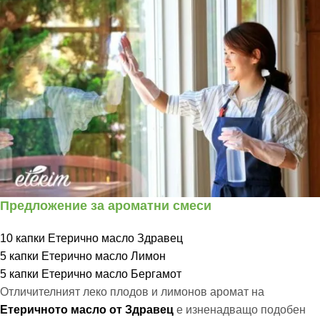
Предложение за ароматни смеси
10 капки Етерично масло Здравец
5 капки Етерично масло Лимон
5 капки Етерично масло Бергамот
Отличителният леко плодов и лимонов аромат на
Етеричното масло от Здравец
е изненадващо подобен