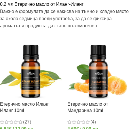
0,2 мл Етерично масло от Иланг-Иланг
Важно е формулата да се накисва на тъмно и хладно място
за около седмица преди употреба, за да се фиксира
ароматът и продуктът да стане по-хомогенен.
Етерично масло Иланг
Етерично масло от
Иланг 10ml
Мандарина 10ml
(27)
(4)
6.64
€
/ 12.99 лв.
4.60
€
/ 9.00 лв.