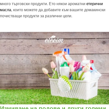
много търговски продукти. Ето някои ароматни
етерични
масла
, които можете да добавите към вашите домакински
почистващи продукти за различни цели.
Измиване на подове и други големи