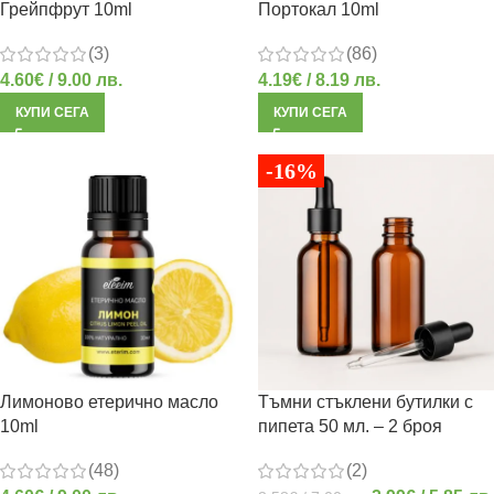
Грейпфрут 10ml
Портокал 10ml
(3)
(86)
4.60
€
/ 9.00 лв.
4.19
€
/ 8.19 лв.
КУПИ СЕГА
КУПИ СЕГА
-16%
Лимоново етерично масло
Тъмни стъклени бутилки с
10ml
пипета 50 мл. – 2 броя
(48)
(2)