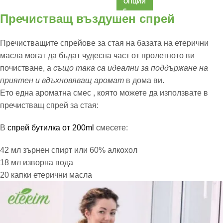
ОПЦИИ
Пречистващ въздушен спрей
Пречистващите спрейове за стая на базата на етерични
масла могат да бъдат чудесна част от пролетното ви
почистване, а
също така са идеални за поддържане на
приятен и вдъхновяващ аромат
в дома ви.
Ето една ароматна смес , която можете да използвате в
пречистващ спрей за стая:
В
спрей бутилка от 200ml
смесете:
42 мл зърнен спирт или 60% алкохол
18 мл изворна вода
20 капки етерични масла