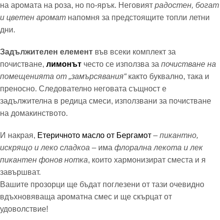
на аромата на роза, но по-ярък. Неговият
радостен, богат
и цветен аромат
напомня за предстоящите топли летни
дни.
Задължителен елемент
във всеки комплект за
почистване,
лимонът
често се използва за
почистване на
помещенията от „замърсявания“
както буквално, така и
преносно. Следователно неговата същност е
задължителна в редица смеси, използвани за почистване
на домакинството.
И накрая,
Етеричното масло от Бергамот
–
пикантно,
искрящо и леко сладкоа
– има
флорална лекота и лек
пикантен фонов нотка
, които хармонизират сместа и я
завършват.
Вашите прозорци ще бъдат поглезени от тази очевидно
вдъхновяваща ароматна смес и ще скърцат от
удоволствие!