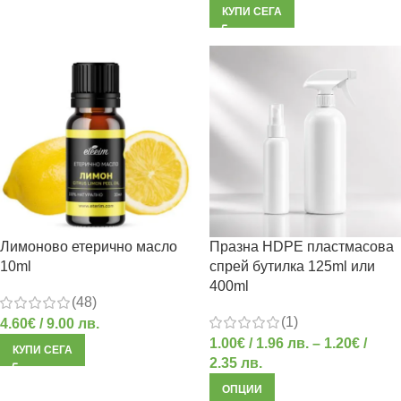
КУПИ СЕГА
Лимоново етерично масло
Празна HDPE пластмасова
10ml
спрей бутилка 125ml или
400ml
(48)
(1)
4.60
€
/ 9.00 лв.
1.00
€
/ 1.96 лв.
–
1.20
€
/
КУПИ СЕГА
2.35 лв.
ОПЦИИ