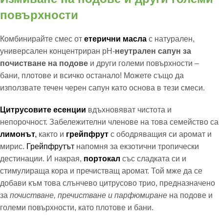
повърхности
Комбинирайте смес от
етерични масла
с натурален,
универсален концентриран pH-
неутрален сапун за
почистване на подове
и други големи повърхности –
бани, плотове и всичко останало! Можете също да
използвате течен черен сапун като основа в тези смеси.
Цитрусовите есенции
вдъхновяват чистота и
непорочност. Забележителни членове на това семейство са
лимонът
,
както и
грейпфрут
с ободряващия си аромат и
мирис.
Грейпфрутът
напомня за екзотични тропически
дестинации. И накрая,
портокал
със сладката си и
стимулираща кора и пречистващ аромат. Той мже да се
добави към това слънчево цитрусово трио, предназначено
за
почистване, пречистване и парфюмиране
на подове и
големи повърхности, като плотове и бани.