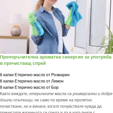
Препоръчителна ароматна синергия за употреба
в пречистващ спрей
6 капки Етерично масло от Розмарин
6 капки Етерично масло от Лимон
8 капки Етерично масло от Бор
Както виждате,
етеричните масла са универсални и добре
дошли спътници
, не само по време на пролетно
почистване, но и винаги, когато почувствате нужда да
пречистите жизнената си среда и да я изпълните с