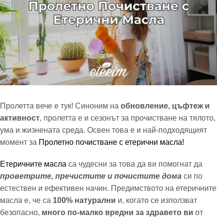
Пролетта вече е тук! Синоним на
обновление, цъфтеж и
активност
, пролетта е и сезонът за прочистване на тялото,
ума и жизнената среда. Освен това е и най-подходящият
момент за
Пролетно почистване с етерични масла!
Етеричните масла
са чудесни за това да ви помогнат да
проветрите, пречистите и почистите дома
си по
естествен и ефективен начин. Предимството на етеричните
масла е, че са
100% натурални
и, когато се използват
безопасно,
много по-малко вредни за здравето ви
от