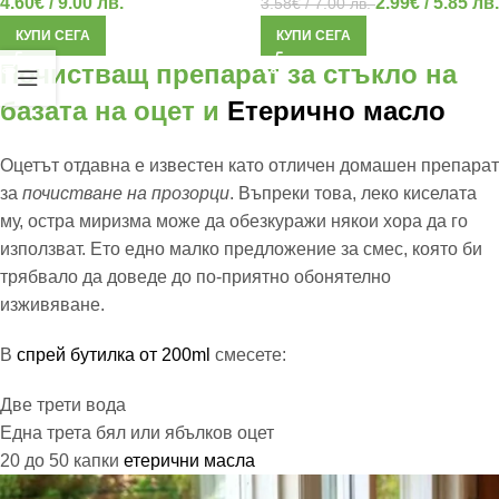
4.60
€
/ 9.00 лв.
2.99
€
/ 5.85 лв.
3.58
€
/ 7.00 лв.
КУПИ СЕГА
КУПИ СЕГА
Почистващ препарат за стъкло на
базата на оцет и
Етерично масло
Оцетът отдавна е известен като отличен домашен препарат
за
почистване на прозорци
. Въпреки това, леко киселата
му, остра миризма може да обезкуражи някои хора да го
използват. Ето едно малко предложение за смес, която би
трябвало да доведе до по-приятно обонятелно
изживяване.
В
спрей бутилка от 200ml
смесете:
Две трети вода
Една трета бял или ябълков оцет
20 до 50 капки
етерични масла