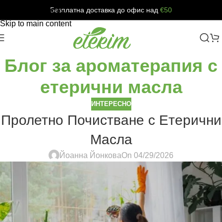
Безплатна доставка до офис над
€50
Skip to navigation
Skip to main content
Блог за ароматерапия с
етерични масла
ИНТЕРЕСНО
Пролетно Почистване с Етерични
Масла
Йоанна Йонкова
On 04/29/2026