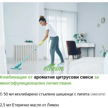
Комбинации от
ароматни цитрусови смеси
за
многофункционално почистване
В
50 мл кехлибарено стъклено шишенце с пипета
смесете:
2,5 мл Етерично масло от Лимон