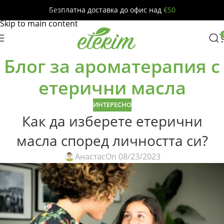
Безплатна доставка до офис над
€50
Skip to navigation
Skip to main content
Блог за ароматерапия с
етерични масла
ИНТЕРЕСНО
Как да изберете етерични
масла според личността си?
Анастас
On 08/23/2023