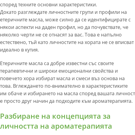
според техните основни характеристики.
Докато разглеждате личностните групи и профили на
етеричните масла, може силно да се идентифицирате с
някои аспекти на даден профил, но да почувствате, че
няколко черти не се отнасят за вас. Това е напълно
естествено, тъй като личностите на хората не се вписват
идеално в кутия.
Етеричните масла са добре известни със своите
терапевтични и широки емоционални свойства и
повечето хора избират масла и смеси въз основа на
това. Вглеждането по-внимателно в характеристиките
им обаче и избирането на масла според вашата личност
е просто друг начин да подходите към ароматерапията.
Разбиране на концепцията за
личността на ароматерапията