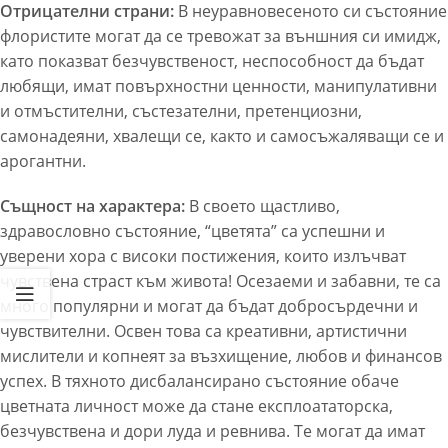
Отрицателни страни:
В неуравновесеното си състояние
флористите могат да се тревожат за външния си имидж,
като показват безчувственост, неспособност да бъдат
любящи, имат повърхностни ценности, манипулативни
и отмъстителни, състезателни, претенциозни,
самонадеяни, хвалещи се, както и самосъжаляващи се и
арогантни.
Същност на характера:
В
своето щастливо,
здравословно състояние, “цветята”
са
успешни и
уверени хора с високи постижения, които излъчват
чувствена страст към живота! Осезаеми и забавни, те са
много популярни и могат да бъдат добросърдечни и
чувствителни. Освен това са креативни, артистични
мислители и копнеят за възхищение, любов и финансов
успех. В тяхното дисбалансирано състояние обаче
цветната личност може да стане експлоататорска,
безчувствена и дори луда и ревнива. Те могат да имат