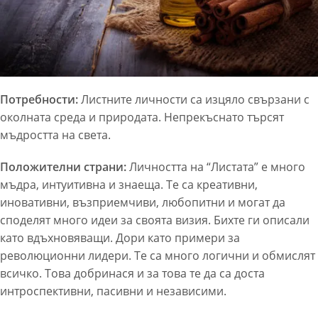
Потребности:
Листните личности са изцяло свързани с
околната среда и природата. Непрекъснато търсят
мъдростта на света.
Положителни страни:
Личността на “Листата” е много
мъдра, интуитивна и знаеща. Те са креативни,
иновативни, възприемчиви, любопитни и могат да
споделят много идеи за своята визия. Бихте ги описали
като вдъхновяващи. Дори като примери за
революционни лидери. Те са много логични и обмислят
всичко. Това добринася и за това те да са доста
интроспективни, пасивни и независими.