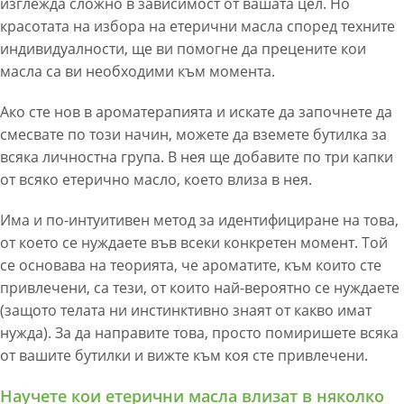
изглежда сложно в зависимост от вашата цел. Но
красотата на избора на етерични масла според техните
индивидуалности, ще ви помогне да прецените кои
масла са ви необходими към момента.
Ако сте нов в ароматерапията и искате да започнете да
смесвате по този начин, можете да вземете бутилка за
всяка личностна група. В нея ще добавите по три капки
от всяко етерично масло, което влиза в нея.
Има и по-интуитивен метод за идентифициране на това,
от което се нуждаете във всеки конкретен момент. Той
се основава на теорията, че ароматите, към които сте
привлечени, са тези, от които най-вероятно се нуждаете
(защото телата ни инстинктивно знаят от какво имат
нужда). За да направите това, просто помиришете всяка
от вашите бутилки и вижте към коя сте привлечени.
Научете кои етерични масла влизат в няколко