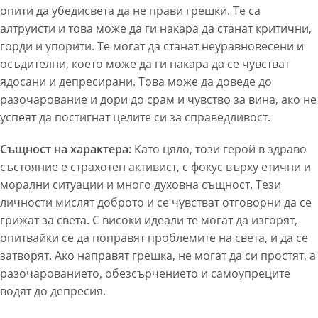
опити да убедисвета да не прави грешки. Те са
алтруисти и това може да ги накара да станат критични,
горди и упорити. Те могат да станат неуравновесени и
осъдителни, което може да ги накара да се чувстват
ядосани и депресирани. Това може да доведе до
разочарование и дори до срам и чувство за вина, ако не
успеят да постигнат целите си за справедливост.
Същност на характера:
Като цяло, този герой в здраво
състояние е страхотен активист, с фокус върху етични и
морални ситуации и много духовна същност. Тези
личности мислят доброто и се чувстват отговорни да се
грижат за света. С високи идеали те могат да изгорят,
опитвайки се да поправят проблемите на света, и да се
затворят. Ако направят грешка, не могат да си простят, а
разочарованието, обезсърчението и самоупреците
водят до депресия.