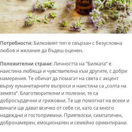
Потребности:
Билковият тип е свързан с безусловна
любов и желание да бъдеш оценен.
Положителни страни:
Личността на “Билката” е
наистина любяща и чувствителна към другите, с добри
намерения. Те обичат да помагат на света с акцент
върху хуманитарните въпроси и наистина са „солта на
земята“. Благотворителни и полезни, те са
добросърдечни и грижовни. Те ще помогнат на всеки и
винаги ще дават всичко от себе си, като са много
надеждни и гостоприемни. Приятелски, симпатичен,
добронамерен, емоционален и семейно ориентирани.