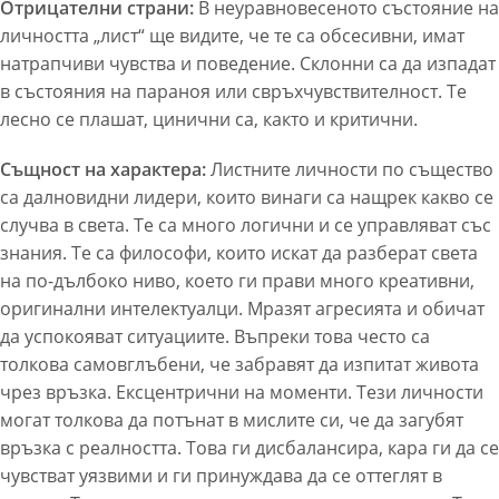
Отрицателни страни:
В неуравновесеното състояние на
личността „лист“ ще видите, че те са обсесивни, имат
натрапчиви чувства и поведение. Склонни са да изпадат
в състояния на параноя или свръхчувствителност. Те
лесно се плашат, цинични са, както и критични.
Същност на характера:
Листните личности
по същество
са далновидни лидери, които винаги са нащрек какво се
случва в света. Те са много логични и се управляват със
знания. Те са философи, които искат да разберат света
на по-дълбоко ниво, което ги прави много креативни,
оригинални интелектуалци. Мразят агресията и обичат
да успокояват ситуациите. Въпреки това често са
толкова самовглъбени, че забравят да изпитат живота
чрез връзка. Ексцентрични на моменти. Тези личности
могат толкова да потънат в мислите си, че да загубят
връзка с реалността. Това ги дисбалансира, кара ги да се
чувстват уязвими и ги принуждава да се оттеглят в