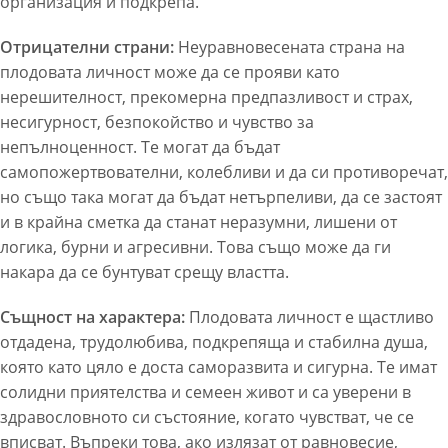
организация и подкрепа.
Отрицателни страни:
Неуравновесената страна на
плодовата личност може да се прояви като
нерешителност, прекомерна предпазливост и страх,
несигурност, безпокойство и чувство за
непълноценност. Те могат да бъдат
самопожертвователни, колебливи и да си противоречат,
но също така могат да бъдат нетърпеливи, да се застоят
и в крайна сметка да станат неразумни, лишени от
логика, бурни и агресивни. Това също може да ги
накара да се бунтуват срещу властта.
Същност на характера:
Плодовата личност е щастливо
отдадена, трудолюбива, подкрепяща и стабилна душа,
която като цяло е доста саморазвита и сигурна. Те имат
солидни приятелства и семеен живот и са уверени в
здравословното си състояние, когато чувстват, че се
вписват. Въпреки това, ако излязат от равновесие,