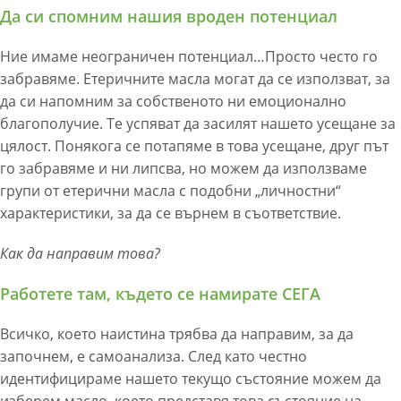
Да си спомним нашия вроден потенциал
Ние имаме неограничен потенциал…Просто често го
забравяме. Етеричните масла могат да се използват, за
да си напомним за собственото ни емоционално
благополучие. Те успяват да засилят нашето усещане за
цялост. Понякога се потапяме в това усещане, друг път
го забравяме и ни липсва, но можем да използваме
групи от етерични масла с подобни „личностни“
характеристики, за да се върнем в съответствие.
Как да направим това?
Работете там, където се намирате СЕГА
Всичко, което наистина трябва да направим, за да
започнем, е самоанализа. След като честно
идентифицираме нашето текущо състояние можем да
изберем масло, което представя това състояние на