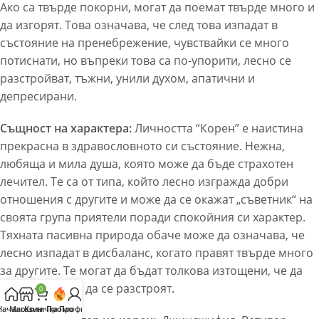
Ако са твърде покорни, могат да поемат твърде много и
да изгорят. Това означава, че след това изпадат в
състояние на пренебрежение, чувствайки се много
потиснати, но въпреки това са по-упорити, лесно се
разстройват, тъжни, унили духом, апатични и
депресирани.
Същност на характера:
Личността “Корен” е наистина
прекрасна в здравословното си състояние. Нежна,
любяща и мила душа, която може да бъде страхотен
лечител. Те са от типа, който лесно изгражда добри
отношения с другите и може да се окажат „съветник“ на
своята група приятели поради спокойния си характер.
Тяхната пасивна природа обаче може да означава, че
лесно изпадат в дисбаланс, когато правят твърде много
за другите. Те могат да бъдат толкова изтощени, че да
рухнат и лесно да се разстроят.
0
Начало
Магазин
Количка
Промо
Профил