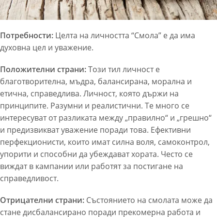
Потребности:
Целта на личността “Смола” е да има
духовна цел и уважение.
Положителни страни:
Този тил личност е
благотворителна, мъдра, балансирана, морална и
етична, справедлива. Личност, която държи на
принципите. Разумни и реалистични. Те много се
интересуват от разликата между „правилно“ и „грешно“
и предизвикват уважение поради това. Ефективни
перфекционисти, които имат силна воля, самоконтрол,
упорити и способни да убеждават хората. Често се
виждат в кампании или работят за постигане на
справедливост.
Отрицателни страни:
Състоянието на смолата може да
стане дисбалансирано поради прекомерна работа и