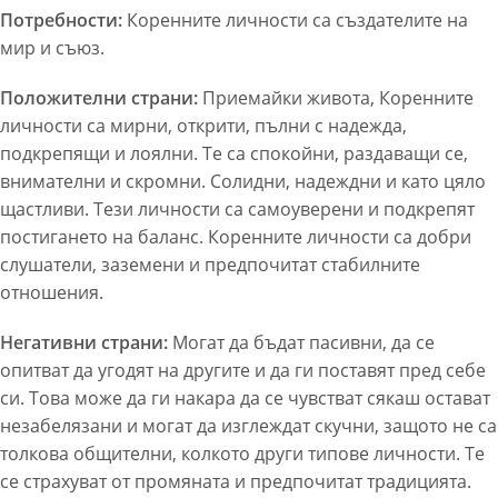
Потребности:
Коренните личности са създателите на
мир и съюз.
Положителни страни:
Приемайки живота, Коренните
личности са мирни, открити, пълни с надежда,
подкрепящи и лоялни. Те са спокойни, раздаващи се,
внимателни и скромни. Солидни, надеждни и като цяло
щастливи. Тези личности са самоуверени и подкрепят
постигането на баланс. Коренните личности са добри
слушатели, заземени и предпочитат стабилните
отношения.
Негативни страни:
Могат да бъдат пасивни, да се
опитват да угодят на другите и да ги поставят пред себе
си. Това може да ги накара да се чувстват сякаш остават
незабелязани и могат да изглеждат скучни, защото не са
толкова общителни, колкото други типове личности. Те
се страхуват от промяната и предпочитат традицията.