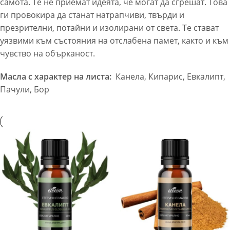
самота. Те не приемат идеята, че могат да сгрешат. Това
ги провокира да станат натрапчиви, твърди и
презрителни, потайни и изолирани от света. Те стават
уязвими към състояния на отслабена памет, както и към
чувство на обърканост.
Масла с характер на листа:
Канела, Кипарис, Евкалипт,
Пачули, Бор