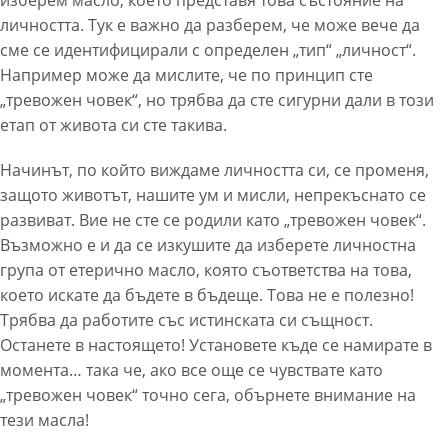
личността. Тук е важно да разберем, че може вече да
сме се идентифицирали с определен „тип“ „личност“.
Например може да мислите, че по принцип сте
„тревожен човек“, но трябва да сте сигурни дали в този
етап от живота си сте такива.
Начинът, по който виждаме личността си, се променя,
защото животът, нашите ум и мисли, непрекъснато се
развиват. Вие не сте се родили като „тревожен човек“.
Възможно е и да се изкушите да изберете личностна
група от етерично масло, която съответства на това,
което искате да бъдете в бъдеще. Това не е полезно!
Трябва да работите със истинската си същност.
Останете в настоящето! Установете къде се намирате в
момента… така че, ако все още се чувствате като
„тревожен човек“ точно сега, обърнете внимание на
тези масла!