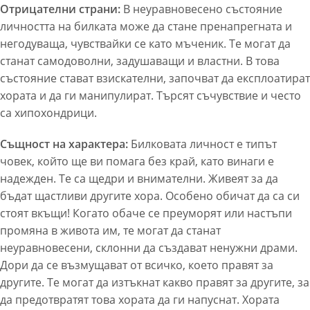
Отрицателни страни:
В неуравновесено състояние
личността на билката може да стане пренапрегната и
негодуваща, чувствайки се като мъченик. Те могат да
станат самодоволни, задушаващи и властни. В това
състояние стават взискателни, започват да експлоатират
хората и да ги манипулират. Търсят съчувствие и често
са хипохондрици.
Същност на характера:
Билковата личност е типът
човек, който ще ви помага без край, като винаги е
надежден. Те са щедри и внимателни. Живеят за да
бъдат щастливи другите хора. Особено обичат да са си
стоят вкъщи! Когато обаче се преуморят или настъпи
промяна в живота им, те могат да станат
неуравновесени, склонни да създават ненужни драми.
Дори да се възмущават от всичко, което правят за
другите. Те могат да изтъкнат какво правят за другите, за
да предотвратят това хората да ги напуснат. Хората