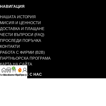
НАВИГАЦИЯ
НАШАТА ИСТОРИЯ
МИСИЯ И ЦЕННОСТИ
ДОСТАВКА И ПЛАЩАНЕ
ЧЕСТИ ВЪПРОСИ (FAQ)
ПРОСЛЕДИ ПОРЪЧКА
КОНТАКТИ
РАБОТА С ФИРМИ (B2B)
ПАРТНЬОРСКА ПРОГРАМА
КАРТА НА САЙТА
0
СВЪРЖЕТЕ СЕ С НАС
Начало
Магазин
Количка
Промо
Профил
0885 323 661
office@eterim.com