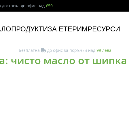
 доставка до офис над
€50
АЛО
ПРОДУКТИ
ЗА ЕТЕРИМ
РЕСУРСИ
Безплатна
до офис за поръчки над
99 лева
а: чисто масло от шипка