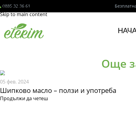
0885 32 36 61
Безплатна
Skip to navigation
Skip to main content
НАЧ
Още з
05 фев. 2024
Шипково масло – ползи и употреба
Продължи да четеш