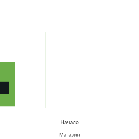
НАШАТА ИСТОРИЯ
МИСИЯ И ЦЕННОСТИ
ДОСТАВКА И ПЛАЩАНЕ
ЧЕСТИ ВЪПРОСИ (FAQ)
ПРОСЛЕДИ ПОРЪЧКА
КОНТАКТИ
ерични масла
РАБОТА С ФИРМИ (B2B)
ПАРТНЬОРСКА ПРОГРАМА
КАРТА НА САЙТА
рапия
Начало
Магазин