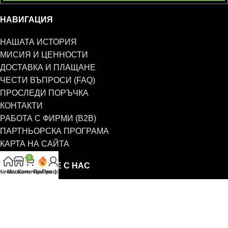
НАВИГАЦИЯ
НАШАТА ИСТОРИЯ
МИСИЯ И ЦЕННОСТИ
ДОСТАВКА И ПЛАЩАНЕ
ЧЕСТИ ВЪПРОСИ (FAQ)
ПРОСЛЕДИ ПОРЪЧКА
КОНТАКТИ
РАБОТА С ФИРМИ (B2B)
ПАРТНЬОРСКА ПРОГРАМА
КАРТА НА САЙТА
0
СВЪРЖЕТЕ СЕ С НАС
Начало
Магазин
Количка
Промо
Профил
0885 323 661
office@eterim.com