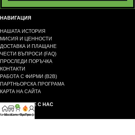
НАВИГАЦИЯ
НАШАТА ИСТОРИЯ
МИСИЯ И ЦЕННОСТИ
ДОСТАВКА И ПЛАЩАНЕ
ЧЕСТИ ВЪПРОСИ (FAQ)
ПРОСЛЕДИ ПОРЪЧКА
КОНТАКТИ
РАБОТА С ФИРМИ (B2B)
ПАРТНЬОРСКА ПРОГРАМА
КАРТА НА САЙТА
СВЪРЖЕТЕ СЕ С НАС
0
Начало
Магазин
Количка
Промо
Профил
0885 323 661
office@eterim.com