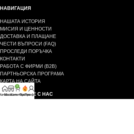
НАВИГАЦИЯ
НАШАТА ИСТОРИЯ
МИСИЯ И ЦЕННОСТИ
ДОСТАВКА И ПЛАЩАНЕ
ЧЕСТИ ВЪПРОСИ (FAQ)
ПРОСЛЕДИ ПОРЪЧКА
КОНТАКТИ
РАБОТА С ФИРМИ (B2B)
ПАРТНЬОРСКА ПРОГРАМА
КАРТА НА САЙТА
0
СВЪРЖЕТЕ СЕ С НАС
Начало
Магазин
Количка
Промо
Профил
0885 323 661
office@eterim.com