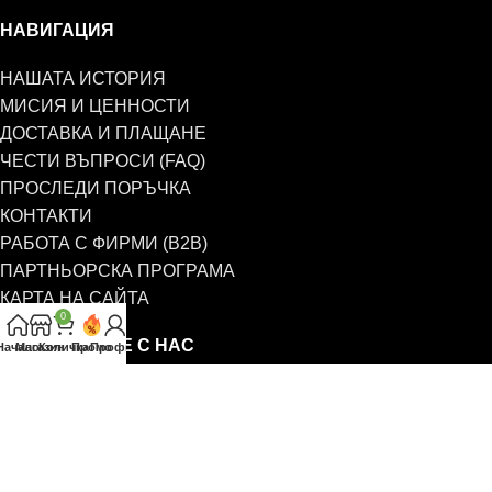
НАВИГАЦИЯ
НАШАТА ИСТОРИЯ
МИСИЯ И ЦЕННОСТИ
ДОСТАВКА И ПЛАЩАНЕ
ЧЕСТИ ВЪПРОСИ (FAQ)
ПРОСЛЕДИ ПОРЪЧКА
КОНТАКТИ
РАБОТА С ФИРМИ (B2B)
ПАРТНЬОРСКА ПРОГРАМА
КАРТА НА САЙТА
0
СВЪРЖЕТЕ СЕ С НАС
Начало
Магазин
Количка
Промо
Профил
0885 323 661
office@eterim.com