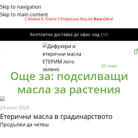
Skip to navigation
Skip to main content
Вземи 6, Плати 5 Етерични Масла!
Виж Сега!
Безплатна доставка до офис над
€50
Безплатна
до офис за поръчки над
99 лева
Още за: подсилващи
масла за растения
24 юни 2024
Етерични масла в градинарството
Продължи да четеш