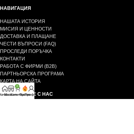
НАВИГАЦИЯ
НАШАТА ИСТОРИЯ
МИСИЯ И ЦЕННОСТИ
ДОСТАВКА И ПЛАЩАНЕ
ЧЕСТИ ВЪПРОСИ (FAQ)
ПРОСЛЕДИ ПОРЪЧКА
КОНТАКТИ
РАБОТА С ФИРМИ (B2B)
ПАРТНЬОРСКА ПРОГРАМА
КАРТА НА САЙТА
0
СВЪРЖЕТЕ СЕ С НАС
Начало
Магазин
Количка
Промо
Профил
0885 323 661
office@eterim.com