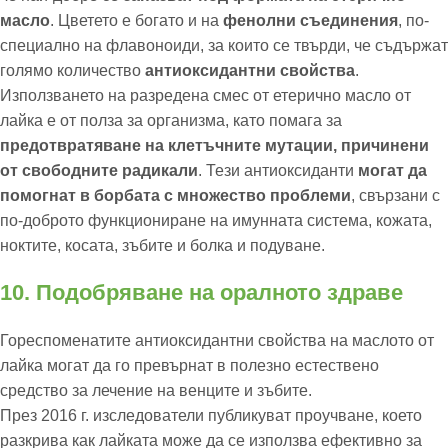
масло
. Цветето е богато и на
фенолни съединения
, по-
специално на флавоноиди, за които се твърди, че съдържат
голямо количество
антиоксидантни свойства
.
Използването на разредена смес от етерично масло от
лайка е от полза за организма, като помага за
предотвратяване на клетъчните мутации, причинени
от свободните радикали
. Тези антиоксиданти
могат да
помогнат в борбата с множество проблеми
, свързани с
по-доброто функциониране на имунната система, кожата,
ноктите, косата, зъбите и болка и подуване.
10. Подобряване на оралното здраве
Гореспоменатите антиоксидантни свойства на маслото от
лайка могат да го превърнат в полезно естествено
средство за лечение на венците и зъбите.
През 2016 г. изследователи публикуват проучване, което
разкрива как лайката може да се използва ефективно за