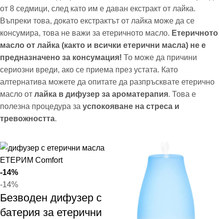
от 8 седмици, след като им е даван екстракт от лайка.
Въпреки това, докато екстрактът от лайка може да се
консумира, това не важи за етеричното масло.
Етеричното
масло от лайка (както и всички етерични масла) не е
предназначено за консумация!
То може да причини
сериозни вреди, ако се приема през устата. Като
алтернатива можете да опитате да разпръсквате етерично
масло от
лайка в дифузер за ароматерапия
. Това е
полезна процедура за
успокояване на стреса и
тревожността
.
-14%
-14%
Безводен дифузер с
батерия за етерични