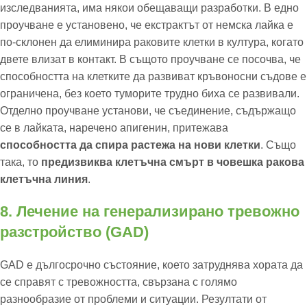
изследванията, има някои обещаващи разработки. В едно
проучване е установено, че екстрактът от немска лайка е
по-склонен да елиминира раковите клетки в култура, когато
двете влизат в контакт. В същото проучване се посочва, че
способността на клетките да развиват кръвоносни съдове е
ограничена, без което туморите трудно биха се развивали.
Отделно проучване установи, че съединение, съдържащо
се в лайката, наречено апигенин, притежава
способността да спира растежа на нови клетки
. Също
така, то
предизвиква клетъчна смърт в човешка ракова
клетъчна линия
.
8. Лечение на генерализирано тревожно
разстройство (GAD)
GAD е дългосрочно състояние, което затруднява хората да
се справят с тревожността, свързана с голямо
разнообразие от проблеми и ситуации. Резултати от