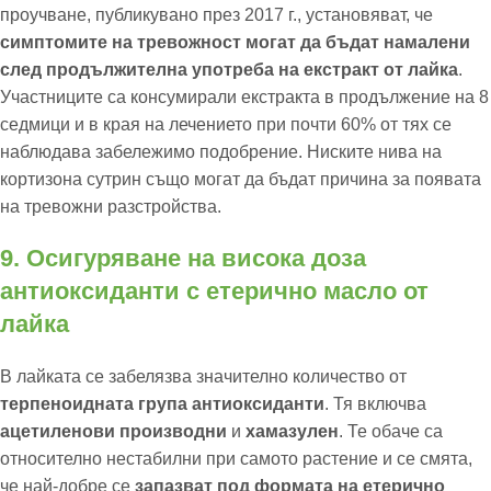
проучване, публикувано през 2017 г., установяват, че
симптомите на тревожност могат да бъдат намалени
след продължителна употреба на екстракт от лайка
.
Участниците са консумирали екстракта в продължение на 8
седмици и в края на лечението при почти 60% от тях се
наблюдава забележимо подобрение. Ниските нива на
кортизона сутрин също могат да бъдат причина за появата
на тревожни разстройства.
9. Осигуряване на висока доза
антиоксиданти с етерично масло от
лайка
В лайката се забелязва значително количество от
терпеноидната група антиоксиданти
. Тя включва
ацетиленови производни
и
хамазулен
. Те обаче са
относително нестабилни при самото растение и се смята,
че най-добре се
запазват под формата на етерично