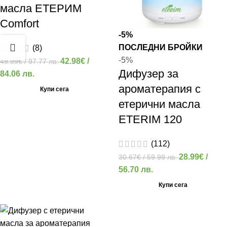
масла ЕТЕРИМ
Comfort
-5%
ПОСЛЕДНИ БРОЙКИ
(8)
-5%
42.98
€
/
49.99
€
/ 97.77 лв.
Дифузер за
84.06 лв.
ароматерапия с
Купи сега
етерични масла
ETERIM 120
(112)
28.99
€
/
30.67
€
/ 59.99 лв.
56.70 лв.
Купи сега