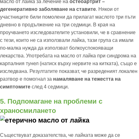
масло от лайка за лечение на
остеоартрит –
дегенеративно заболяване на ставите
. Някои от
участниците били помолени да прилагат маслото три пъти
дневно в продължение на три седмици. В края на
проучването изследователите установили, че в сравнение
с тези, които не са използвали лайка, тази група са имали
по-малка нужда да използват болкоуспокояващи
лекарства. Употребата на масло от лайка при синдрома на
карпалния тунел (натиск върху нервите на китката), също е
изследвана. Резултатите показват, че разреденият локален
разтвор е помогнал за
намаляване на тежестта на
симптомите
след 4 седмици.
5. Подпомагане на проблеми с
храносмилането
Съществуват доказателства, че лайката може да се