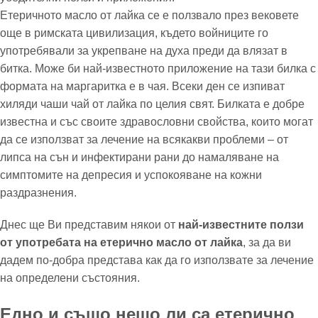
Етеричното масло от лайка се е ползвало през вековете
още в римската цивилизация, където войниците го
употребявали за укрепване на духа преди да влязат в
битка. Може би най-известното приложение на тази билка с
формата на маргаритка е в чая. Всеки ден се изпиват
хиляди чаши чай от лайка по целия свят. Билката е добре
известна и със своите здравословни свойства, които могат
да се използват за лечение на всякакви проблеми – от
липса на сън и инфектирани рани до намаляване на
симптомите на депресия и успокояване на кожни
раздразнения.
Днес ще Ви представим някои от
най-известните ползи
от употребата на етерично масло от лайка
, за да ви
дадем по-добра представа как да го използвате за лечение
на определени състояния.
Едно и също нещо ли са етерично