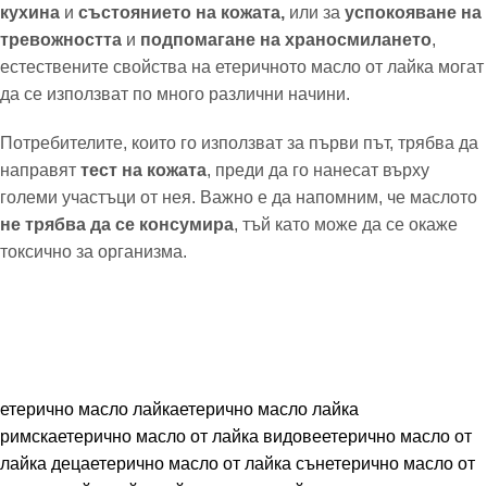
кухина
и
състоянието на кожата,
или за
успокояване на
тревожността
и
подпомагане на храносмилането
,
естествените свойства на етеричното масло от лайка могат
да се използват по много различни начини.
Потребителите, които го използват за първи път, трябва да
направят
тест на кожата
, преди да го нанесат върху
големи участъци от нея. Важно е да напомним, че маслото
не трябва да се консумира
, тъй като може да се окаже
токсично за организма.
етерично масло лайка
етерично масло лайка
римска
етерично масло от лайка видове
етерично масло от
лайка деца
етерично масло от лайка сън
етерично масло от