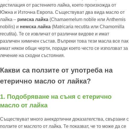
дестилация от растението лайка, което произхожда от
Южна и Източна Европа. Съществуват два вида масло от
лайка –
римска лайка
(Chamaemelum nobile или Anthemis
nobilis) и
немска лайка
(Matricaria recutita или Chamomilla
recutita). Те се извличат от различни видове и имат
различен химичен състав. Въпреки това тези масла все пак
имат някои общи черти, поради което често се използват за
лечение на сходни състояния.
Какви са ползите от употреба на
етерично масло от лайка?
1. Подобряване на съня с етерично
масло от лайка
Съществуват много анекдотични доказателства, свързани с
ползите от маслото от лайка. Те показват, че то може да се