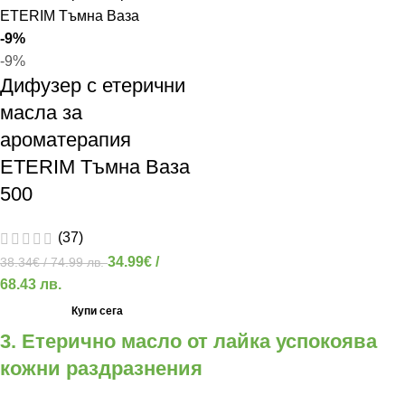
-9%
-9%
Дифузер с етерични
масла за
ароматерапия
ETERIM Тъмна Ваза
500
(37)
34.99
€
/
38.34
€
/ 74.99 лв.
68.43 лв.
Купи сега
3. Етерично масло от лайка успокоява
кожни раздразнения