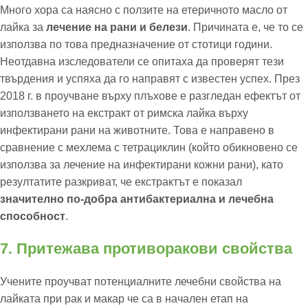
Много хора са наясно с ползите на етеричното масло от
лайка за
лечение на рани и белези
. Причината е, че то се
използва по това предназначение от стотици години.
Неотдавна изследователи се опитаха да проверят тези
твърдения и успяха да го направят с известен успех. През
2018 г. в проучване върху плъхове е разгледан ефектът от
използването на екстракт от римска лайка върху
инфектирани рани на животните. Това е направено в
сравнение с мехлема с тетрациклин (който обикновено се
използва за лечение на инфектирани кожни рани), като
резултатите разкриват, че екстрактът е показал
значително по-добра антибактериална и лечебна
способност
.
7. Притежава противоракови свойства
Учените проучват потенциалните лечебни свойства на
лайката при рак и макар че са в начален етап на