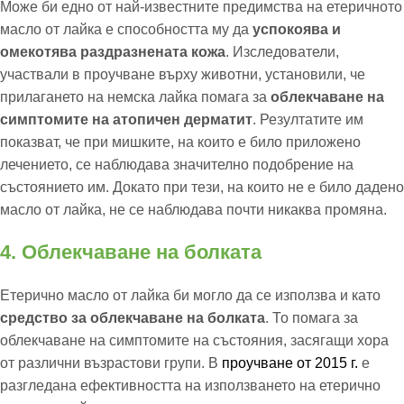
Може би едно от най-известните предимства на етеричното
масло от лайка е способността му да
успокоява и
омекотява раздразнената кожа
. Изследователи,
участвали в проучване върху животни, установили, че
прилагането на немска лайка помага за
облекчаване на
симптомите на атопичен дерматит
. Резултатите им
показват, че при мишките, на които е било приложено
лечението, се наблюдава значително подобрение на
състоянието им. Докато при тези, на които не е било дадено
масло от лайка, не се наблюдава почти никаква промяна.
4. Облекчаване на болката
Етерично масло от лайка би могло да се използва и като
средство за облекчаване на болката
. То помага за
облекчаване на симптомите на състояния, засягащи хора
от различни възрастови групи. В
проучване от 2015 г.
е
разгледана ефективността на използването на етерично