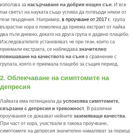
използва за
насърчаване на добрия нощен сън
. И все
пак светът на науката също успява да потвърди някои от
тези твърдения. Например,
в проучване от 2017 г.
група
възрастни хора е помолена да приема екстракт от лайка
два пъти дневно, докато на друга група е дадено плацебо.
Изследователите установяват, че при тези, които са
приемали екстракта, се наблюдава
значително
повишаване на качеството на съня
в сравнение с
групата, която е приемала плацебо за същия период.
2. Облекчаване на симптомите на
депресия
Лайката има потенциала да
успокоява симптомите,
свързани с депресия и тревожност
. В различни
проучвания се доказват нейните
заземяващи качества
.
При част от хора, участвали в такова проучване,
симптомите на депресия значително намаляват за период