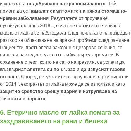
използва за
подобряване на храносмилането
. Тъй
помага да се
намалят симптомите на някои стомашно-
чревни заболявания
. Резултатите от проучване,
публикувано през 2018 г., сочат, че ползите от етерично
масло от лайка се наблюдават след прилагане на разреден
разтвор за облекчаване на чревни проблеми след раждане.
Пациентки, претърпели раждане с цезарово сечение, са
нанесли разредено масло от лайка върху корема си. В
сравнение с тези, които не са го направили, са успели да
възвърнат апетита си по-бързо и да изпуснат газове
по-рано
. Според резултатите от проучване върху животни
от 2014 г. екстрактът от лайка може да се използва и като
защитно средство срещу диария и натрупване на
течности в червата
.
6. Етерично масло от лайка помага за
заздравяването на рани и белези