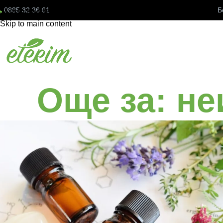
0885 32 36 61
Б
Skip to navigation
Skip to main content
Още за: н