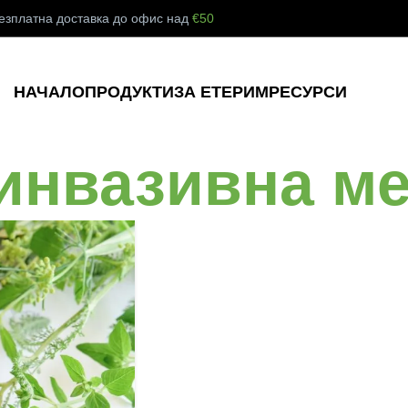
езплатна доставка до офис над
€50
НАЧАЛО
ПРОДУКТИ
ЗА ЕТЕРИМ
РЕСУРСИ
еинвазивна м