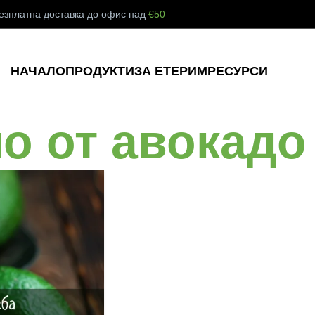
езплатна доставка до офис над
€50
НАЧАЛО
ПРОДУКТИ
ЗА ЕТЕРИМ
РЕСУРСИ
о от авокадо