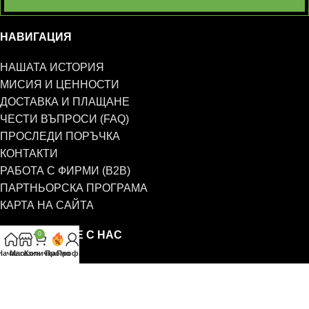
НАВИГАЦИЯ
НАШАТА ИСТОРИЯ
МИСИЯ И ЦЕННОСТИ
ДОСТАВКА И ПЛАЩАНЕ
ЧЕСТИ ВЪПРОСИ (FAQ)
ПРОСЛЕДИ ПОРЪЧКА
КОНТАКТИ
РАБОТА С ФИРМИ (B2B)
ПАРТНЬОРСКА ПРОГРАМА
КАРТА НА САЙТА
СВЪРЖЕТЕ СЕ С НАС
0
Начало
Магазин
Количка
Промо
Профил
0885 323 661
office@eterim.com