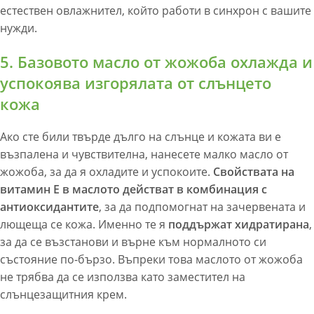
естествен овлажнител, който работи в синхрон с вашите
нужди.
5. Базовото масло от жожоба охлажда и
успокоява изгорялата от слънцето
кожа
Ако сте били твърде дълго на слънце и кожата ви е
възпалена и чувствителна, нанесете малко масло от
жожоба, за да я охладите и успокоите.
Свойствата на
витамин Е в маслото действат в комбинация с
антиоксидантите
, за да подпомогнат на зачервената и
лющеща се кожа. Именно те я
поддържат хидратирана
,
за да се възстанови и върне към нормалното си
състояние по-бързо. Въпреки това маслото от жожоба
не трябва да се използва като заместител на
слънцезащитния крем.