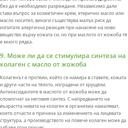
без да е необходимо разреждане. Независимо дали
става въпрос за козметичен крем, етерично масло или
масло носител, винаги съществува малък риск да
изпитате алергична реакция при нанасяне на ново
вещество върху кожата си, но при маслото от жожоба тя
е много рядка.
9. Може ли да се стимулира синтеза на
колаген с масло от жожоба
Колагенът е протеин, който се намира в ставите, кожата
и други части на тялото, изградени от хрущяли.
Антиоксидантите в маслото от жожоба може да
спомогнат за неговия синтез. С напредването на
възрастта нивата на колаген в организма намаляват,
което отчасти е причина за изменението на лицевата
структура, а производството на повече колаген може да
забави този процес.