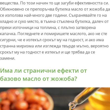
вещества. По този начин то ще загуби ефективността си.
Обикновено се препоръчва бутилка масло от жожоба да
се използва най-много две години. Съхранявайте го на
хладно и сухо място, в тъмна стъклена бутилка, далеч от
преки източници на топлина, с плътно затворена
капачка. Погледнете и помиришете маслото, ако не сте
сигурни, че е изтекъл срокът му на годност, и ако има
странна миризма или изглежда твърде мътно, вероятно
срокът му на годност е изтекъл и ще трябва да се
замени.
Има ли странични ефекти от
базово масло от жожоба?