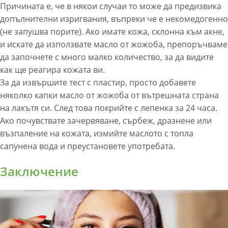
Причината е, че в някои случаи то може да предизвика
допълнителни изригвания, въпреки че е некомедогенно
(не запушва порите). Ако имате кожа, склонна към акне,
и искате да използвате масло от жожоба, препоръчваме
да започнете с много малко количество, за да видите
как ще реагира кожата ви.
За да извършите тест с пластир, просто добавете
няколко капки масло от жожоба от вътрешната страна
на лакътя си. След това покрийте с лепенка за 24 часа.
Ако почувствате зачервяване, сърбеж, дразнене или
възпаление на кожата, измийте маслото с топла
сапунена вода и преустановете употребата.
Заключение