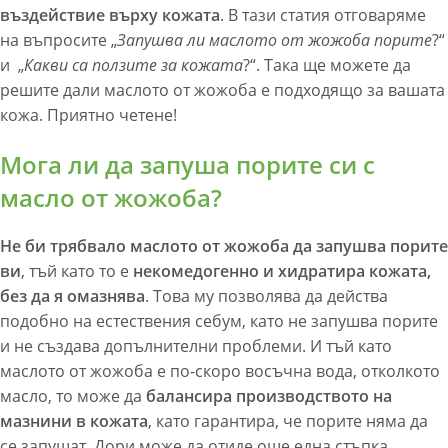
въздействие върху кожата
. В тази статия отговаряме
на въпросите „
Запушва ли маслото от жожоба порите
?“
и „
Какви са ползите за кожата
?“. Така ще можете да
решите дали маслото от жожоба е подходящо за вашата
кожа. Приятно четене!
Мога ли да запуша порите си с
масло от жожоба?
Не би трябвало маслото от жожоба да запушва порите
ви
, тъй като то е
некомедогенно и хидратира кожата,
без да я омазнява
. Това му позволява да действа
подобно на естествения себум, като не запушва порите
и не създава допълнителни проблеми. И тъй като
маслото от жожоба е по-скоро восъчна вода, отколкото
масло, то може да
балансира производството на
мазнини в кожата
, като гарантира, че порите няма да
се запушат. Дори може да отиде още една стъпка