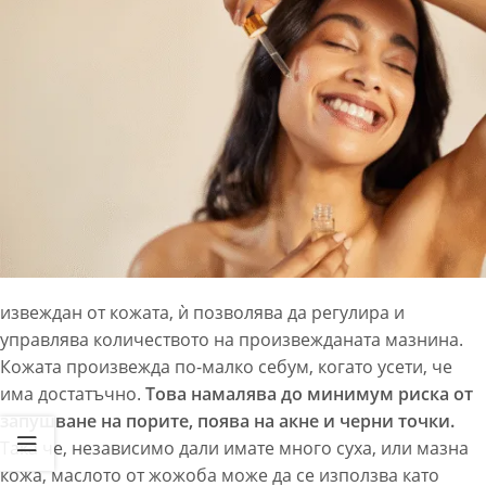
извеждан от кожата, ѝ позволява да регулира и
управлява количеството на произвежданата мазнина.
Кожата произвежда по-малко себум, когато усети, че
има достатъчно.
Това намалява до минимум риска от
запушване на порите, поява на акне и черни точки.
Така че, независимо дали имате много суха, или мазна
кожа, маслото от жожоба може да се използва като