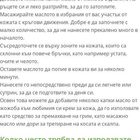
ръцете си и леко разтрийте, за да го затоплите.
Масажирайте маслото в избрания от вас участък от
кожата с кръгови движения. Добре е да започнете с
малко количество, за да не нанесете прекалено много в
началото.
Съсредоточете се върху зоните на кожата, които са
склонни към повече бръчки, като например устата,
очите и челото.
Оставете маслото да попие в кожата ви за няколко
минути.
Нанесете го непосредствено преди да си легнете или
сутрин, за да се подготвите за деня си.
Освен това можете да добавите няколко капки масло от
жожоба към любимия си крем за кожа, да го използвате
като средство за премахване на грим, като масажно
масло или дори за третиране на косата и скалпа.
Колко често трябва да използвате