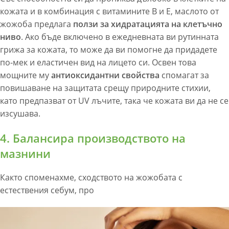
кожата и в комбинация с витамините В и Е, маслото от
жожоба предлага
ползи за хидратацията на клетъчно
ниво
. Ако бъде включено в ежедневната ви рутинната
грижа за кожата, то може да ви помогне да придадете
по-мек и еластичен вид на лицето си. Освен това
мощните му
антиоксидантни свойства
спомагат за
повишаване на защитата срещу природните стихии,
като предпазват от UV лъчите, така че кожата ви да не се
изсушава.
4. Балансира производството на
мазнини
Както споменахме, сходството на жожобата с
естествения себум, про