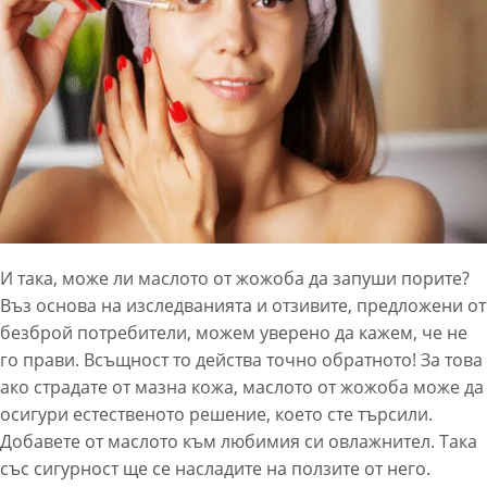
И така, може ли маслото от жожоба да запуши порите?
Въз основа на изследванията и отзивите, предложени от
безброй потребители, можем уверено да кажем, че не
го прави. Всъщност то действа точно обратното! За това
ако страдате от мазна кожа, маслото от жожоба може да
осигури естественото решение, което сте търсили.
Добавете от маслото към любимия си овлажнител. Така
със сигурност ще се насладите на ползите от него.