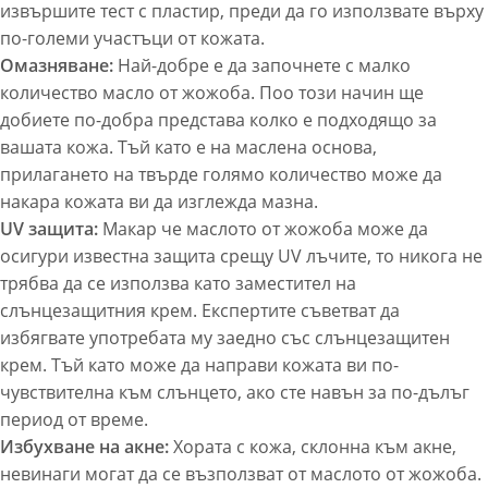
извършите тест с пластир, преди да го използвате върху
по-големи участъци от кожата.
Омазняване:
Най-добре е да започнете с малко
количество масло от жожоба. Поо този начин ще
добиете по-добра представа колко е подходящо за
вашата кожа. Тъй като е на маслена основа,
прилагането на твърде голямо количество може да
накара кожата ви да изглежда мазна.
UV защита:
Макар че маслото от жожоба може да
осигури известна защита срещу UV лъчите, то никога не
трябва да се използва като заместител на
слънцезащитния крем. Експертите съветват да
избягвате употребата му заедно със слънцезащитен
крем. Тъй като може да направи кожата ви по-
чувствителна към слънцето, ако сте навън за по-дълъг
период от време.
Избухване на акне:
Хората с кожа, склонна към акне,
невинаги могат да се възползват от маслото от жожоба.