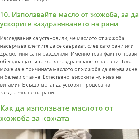
10. Използвайте масло от жожоба, за да
ускорите заздравяването на рани
Изследвания са установили, че маслото от жожоба
насърчава клетките да се свързват, след като рани или
драскотини са ги разделили. Именно този факт го прави
обещаваща съставка за заздравяването на рани. Това
може да е причината маслото от жожоба да лекува акне
и белези от акне. Естествено, високите му нива на
витамин Е също могат да ускорят процеса на
заздравяване на рани.
Как да използвате маслото от
жожоба за кожата