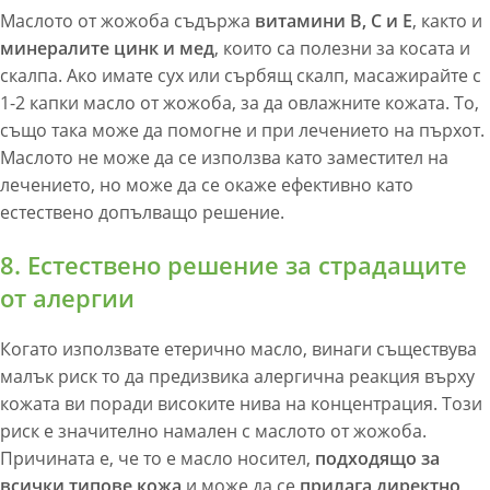
Маслото от жожоба съдържа
витамини В, С и Е
, както и
минералите цинк и мед
, които са полезни за косата и
скалпа. Ако имате сух или сърбящ скалп, масажирайте с
1-2 капки масло от жожоба, за да овлажните кожата. То,
също така може да помогне и при лечението на пърхот.
Маслото не може да се използва като заместител на
лечението, но може да се окаже ефективно като
естествено допълващо решение.
8. Естествено решение за страдащите
от алергии
Когато използвате етерично масло, винаги съществува
малък риск то да предизвика алергична реакция върху
кожата ви поради високите нива на концентрация. Този
риск е значително намален с маслото от жожоба.
Причината е, че то е масло носител,
подходящо за
всички типове кожа
и може да се
прилага директно
,