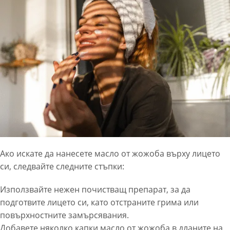
Ако искате да нанесете масло от жожоба върху лицето
си, следвайте следните стъпки:
Използвайте нежен почистващ препарат, за да
подготвите лицето си, като отстраните грима или
повърхностните замърсявания.
Добавете няколко капки масло от жожоба в дланите на