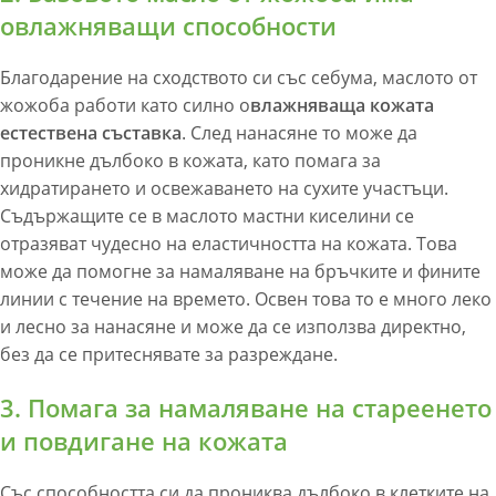
овлажняващи способности
Благодарение на сходството си със себума, маслото от
жожоба работи като силно о
влажняваща кожата
естествена съставка
. След нанасяне то може да
проникне дълбоко в кожата, като помага за
хидратирането и освежаването на сухите участъци.
Съдържащите се в маслото мастни киселини се
отразяват чудесно на еластичността на кожата. Това
може да помогне за намаляване на бръчките и фините
линии с течение на времето. Освен това то е много леко
и лесно за нанасяне и може да се използва директно,
без да се притеснявате за разреждане.
3. Помага за намаляване на стареенето
и повдигане на кожата
Със способността си да прониква дълбоко в клетките на