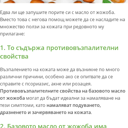
Едва ли ще запушите порите си с масло от жожоба.
Вместо това с негова помощ можете да се насладите на
множество ползи за кожата при редовното му
прилагане:
1. То съдържа противовъзпалителни
свойства
Възпалението на кожата може да възникне по много
различни причини, особено ако се опитвате да се
справите с псориазис, акне или розацея.
Противовъзпалителните свойства на базовото масло
от жожоба
могат да бъдат идеални за намаляване на
тези симптоми, като
намаляват подуването,
дразненето и зачервяването на кожата
.
2. Базовото масло от жожоба има