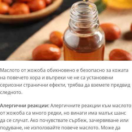
Маслото от жожоба обикновено е безопасно за кожата
на повечето хора и въпреки че не са установени
сериозни странични ефекти, трябва да вземете предвид
следното.
Алергични реакции:
Алергичните реакции към маслото
от жожоба са много редки, но винаги има малък шанс
да се случат. Ако почувствате сърбеж, зачервяване или
подуване, не използвайте повече маслото. Може да