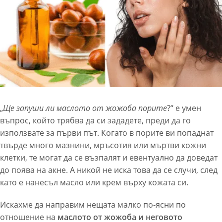
„
Ще запуши ли маслото от жожоба порите
?“ е умен
въпрос, който трябва да си зададете, преди да го
използвате за първи път. Когато в порите ви попаднат
твърде много мазнини, мръсотия или мъртви кожни
клетки, те могат да се възпалят и евентуално да доведат
до поява на акне. А никой не иска това да се случи, след
като е нанесъл масло или крем върху кожата си.
Искахме да направим нещата малко по-ясни по
отношение на
маслото от жожоба и неговото