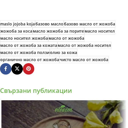
maslo jojoba koja
базово масло
базово масло от жожоба
жожоба за коса
масло жожоба за порите
масло носител
масло носител жожоба
масло от жожоба
масло от жожоба за кожата
масло от жожоба носител
масло от жожоба ползи
олио за кожа
органично масло от жожоба
чисто масло от жожоба
Свързани публикации