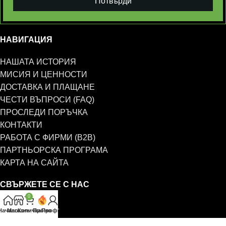
Потвърди
НАВИГАЦИЯ
НАШАТА ИСТОРИЯ
МИСИЯ И ЦЕННОСТИ
ДОСТАВКА И ПЛАЩАНЕ
ЧЕСТИ ВЪПРОСИ (FAQ)
ПРОСЛЕДИ ПОРЪЧКА
КОНТАКТИ
РАБОТА С ФИРМИ (B2B)
ПАРТНЬОРСКА ПРОГРАМА
КАРТА НА САЙТА
СВЪРЖЕТЕ СЕ С НАС
0
0885 323 661
Начало
Магазин
Количка
Промо
Профил