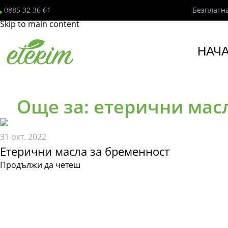
0885 32 36 61
Безплатна
Skip to navigation
Skip to main content
НАЧ
Още за: етерични мас
31 окт. 2022
Етерични масла за бременност
Продължи да четеш