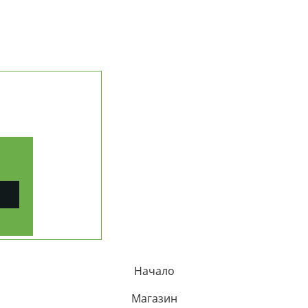
НАШАТА ИСТОРИЯ
МИСИЯ И ЦЕННОСТИ
ДОСТАВКА И ПЛАЩАНЕ
ЧЕСТИ ВЪПРОСИ (FAQ)
ПРОСЛЕДИ ПОРЪЧКА
КОНТАКТИ
ерични масла
РАБОТА С ФИРМИ (B2B)
ПАРТНЬОРСКА ПРОГРАМА
КАРТА НА САЙТА
рапия
Начало
Магазин