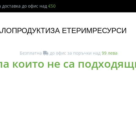
 доставка до офис над
€50
АЛО
ПРОДУКТИ
ЗА ЕТЕРИМ
РЕСУРСИ
Безплатна
до офис за поръчки над
99 лева
ла които не са подходящ