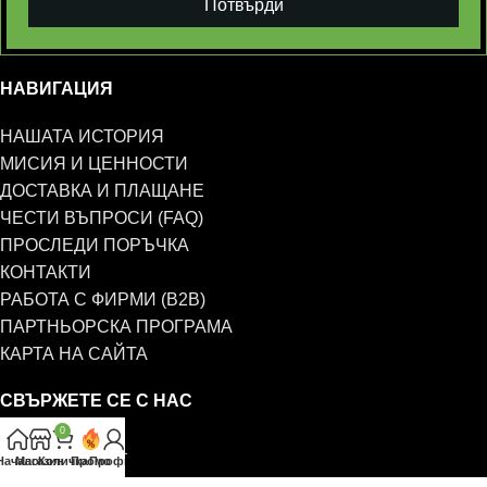
Потвърди
НАВИГАЦИЯ
НАШАТА ИСТОРИЯ
МИСИЯ И ЦЕННОСТИ
ДОСТАВКА И ПЛАЩАНЕ
ЧЕСТИ ВЪПРОСИ (FAQ)
ПРОСЛЕДИ ПОРЪЧКА
КОНТАКТИ
РАБОТА С ФИРМИ (B2B)
ПАРТНЬОРСКА ПРОГРАМА
КАРТА НА САЙТА
СВЪРЖЕТЕ СЕ С НАС
0
0885 323 661
Начало
Магазин
Количка
Промо
Профил