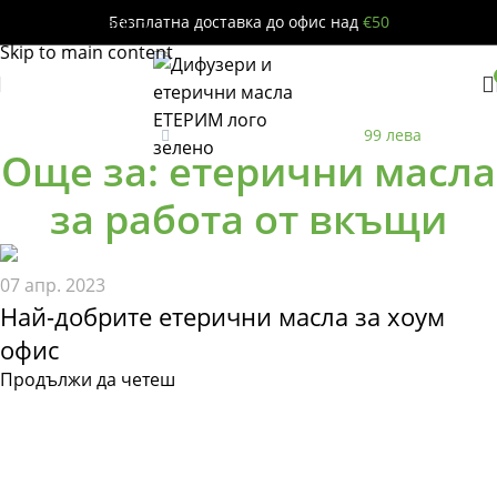
Безплатна доставка до офис над
€50
Skip to navigation
Skip to main content
Безплатна
до офис за поръчки над
99 лева
Още за: етерични масла
за работа от вкъщи
07 апр. 2023
Най-добрите етерични масла за хоум
офис
Продължи да четеш