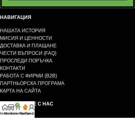
НАВИГАЦИЯ
НАШАТА ИСТОРИЯ
МИСИЯ И ЦЕННОСТИ
ДОСТАВКА И ПЛАЩАНЕ
ЧЕСТИ ВЪПРОСИ (FAQ)
ПРОСЛЕДИ ПОРЪЧКА
КОНТАКТИ
РАБОТА С ФИРМИ (B2B)
ПАРТНЬОРСКА ПРОГРАМА
КАРТА НА САЙТА
СВЪРЖЕТЕ СЕ С НАС
0
Начало
Магазин
Количка
Промо
Профил
0885 323 661
office@eterim.com