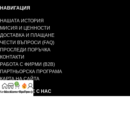
НАВИГАЦИЯ
НАШАТА ИСТОРИЯ
МИСИЯ И ЦЕННОСТИ
ДОСТАВКА И ПЛАЩАНЕ
ЧЕСТИ ВЪПРОСИ (FAQ)
ПРОСЛЕДИ ПОРЪЧКА
КОНТАКТИ
РАБОТА С ФИРМИ (B2B)
ПАРТНЬОРСКА ПРОГРАМА
КАРТА НА САЙТА
0
СВЪРЖЕТЕ СЕ С НАС
Начало
Магазин
Количка
Промо
Профил
0885 323 661
office@eterim.com