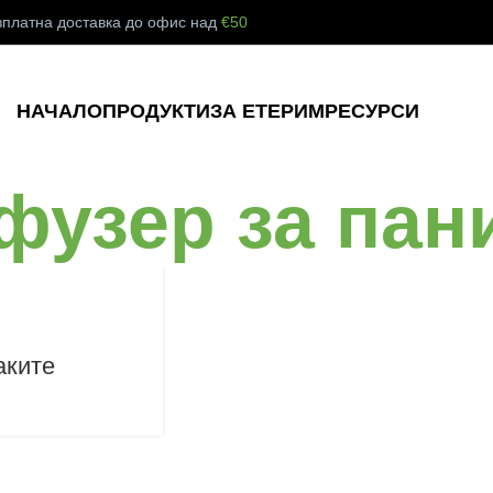
Вземи 6, Плати 5 Етерични Масла!
Виж Сега!
зплатна доставка до офис над
€50
НАЧАЛО
ПРОДУКТИ
ЗА ЕТЕРИМ
РЕСУРСИ
фузер за пан
аките