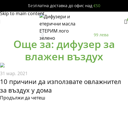
Безплатна доставка до офис над
€50
Skip to navigation
Skip to main content
Безплатна
до офис за поръчки над
99 лева
Още за: дифузер за
влажен въздух
31 мар. 2021
10 причини да използвате овлажнител
за въздух у дома
Продължи да четеш