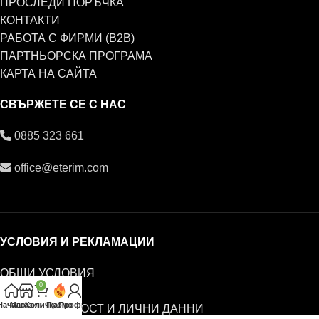
ПРОСЛЕДИ ПОРЪЧКА
КОНТАКТИ
РАБОТА С ФИРМИ (B2B)
ПАРТНЬОРСКА ПРОГРАМА
КАРТА НА САЙТА
СВЪРЖЕТЕ СЕ С НАС
0885 323 661
office@eterim.com
УСЛОВИЯ И РЕКЛАМАЦИИ
ОБЩИ УСЛОВИЯ
0
РЕКЛАМАЦИИ
Начало
Магазин
Количка
Промо
Профил
ПОВЕРИТЕЛНОСТ И ЛИЧНИ ДАННИ