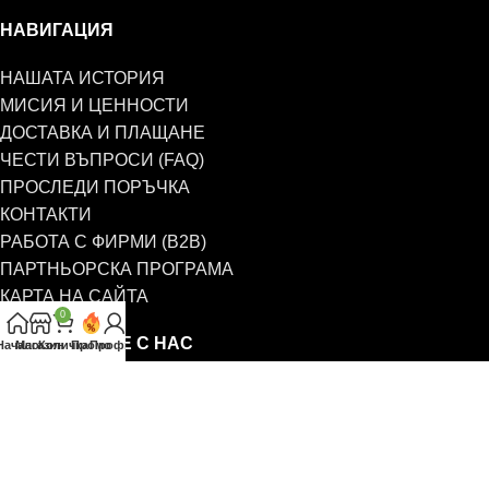
НАВИГАЦИЯ
НАШАТА ИСТОРИЯ
МИСИЯ И ЦЕННОСТИ
ДОСТАВКА И ПЛАЩАНЕ
ЧЕСТИ ВЪПРОСИ (FAQ)
ПРОСЛЕДИ ПОРЪЧКА
КОНТАКТИ
РАБОТА С ФИРМИ (B2B)
ПАРТНЬОРСКА ПРОГРАМА
КАРТА НА САЙТА
0
СВЪРЖЕТЕ СЕ С НАС
Начало
Магазин
Количка
Промо
Профил
0885 323 661
office@eterim.com