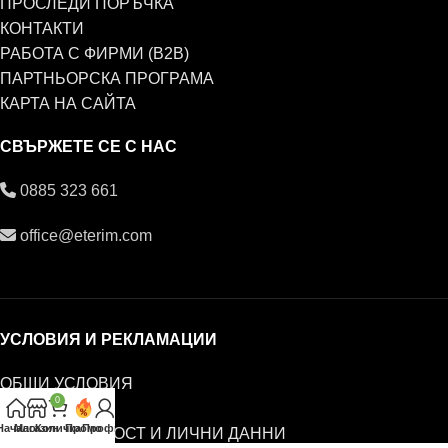
ПРОСЛЕДИ ПОРЪЧКА
КОНТАКТИ
РАБОТА С ФИРМИ (B2B)
ПАРТНЬОРСКА ПРОГРАМА
КАРТА НА САЙТА
СВЪРЖЕТЕ СЕ С НАС
0885 323 661
office@eterim.com
УСЛОВИЯ И РЕКЛАМАЦИИ
ОБЩИ УСЛОВИЯ
0
РЕКЛАМАЦИИ
Начало
Магазин
Количка
Промо
Профил
ПОВЕРИТЕЛНОСТ И ЛИЧНИ ДАННИ