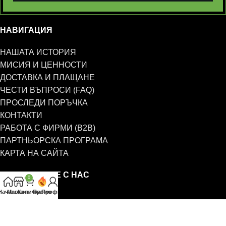
НАВИГАЦИЯ
НАШАТА ИСТОРИЯ
МИСИЯ И ЦЕННОСТИ
ДОСТАВКА И ПЛАЩАНЕ
ЧЕСТИ ВЪПРОСИ (FAQ)
ПРОСЛЕДИ ПОРЪЧКА
КОНТАКТИ
РАБОТА С ФИРМИ (B2B)
ПАРТНЬОРСКА ПРОГРАМА
КАРТА НА САЙТА
СВЪРЖЕТЕ СЕ С НАС
0
Начало
Магазин
Количка
Промо
Профил
0885 323 661
office@eterim.com