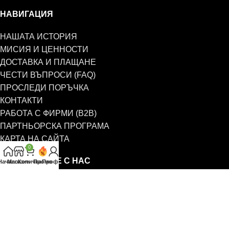
НАВИГАЦИЯ
НАШАТА ИСТОРИЯ
МИСИЯ И ЦЕННОСТИ
ДОСТАВКА И ПЛАЩАНЕ
ЧЕСТИ ВЪПРОСИ (FAQ)
ПРОСЛЕДИ ПОРЪЧКА
КОНТАКТИ
РАБОТА С ФИРМИ (B2B)
ПАРТНЬОРСКА ПРОГРАМА
КАРТА НА САЙТА
0
СВЪРЖЕТЕ СЕ С НАС
Начало
Магазин
Количка
Промо
Профил
0885 323 661
office@eterim.com