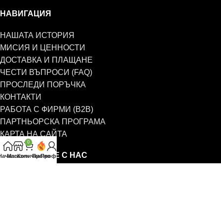
НАВИГАЦИЯ
НАШАТА ИСТОРИЯ
МИСИЯ И ЦЕННОСТИ
ДОСТАВКА И ПЛАЩАНЕ
ЧЕСТИ ВЪПРОСИ (FAQ)
ПРОСЛЕДИ ПОРЪЧКА
КОНТАКТИ
РАБОТА С ФИРМИ (B2B)
ПАРТНЬОРСКА ПРОГРАМА
КАРТА НА САЙТА
0
СВЪРЖЕТЕ СЕ С НАС
Начало
Магазин
Количка
Промо
Профил
0885 323 661
office@eterim.com