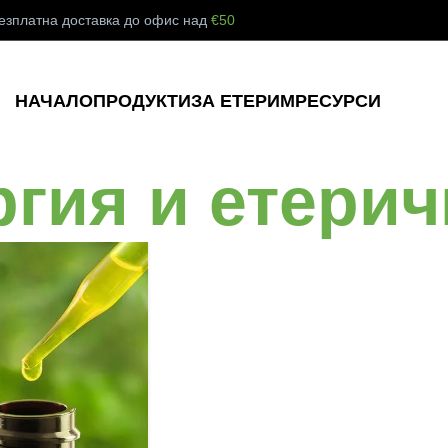
езплатна доставка до офис над
€50
НАЧАЛО
ПРОДУКТИ
ЗА ЕТЕРИМ
РЕСУРСИ
ргия и етери