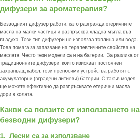
дифузери за ароматерапия?
Безводният дифузер работи, като разгражда етеричните
масла на малки частици и разпръсква хладна мъгла във
въздуха. Този тип дифузери не използва топлина или вода.
Това помага за запазване на терапевтичните свойства на
маслата. Често тези модели са и на батерии. За разлика от
традиционните дифузери, които изискват постоянен
захранващ кабел, тези преносими устройства работят с
акумулаторни (вградени литиеви) батерии. С такъв модел
ще можете ефективно да разпръсквате етерични масла
дори в колата.
Какви са ползите от използването на
безводни дифузери?
1. Лесни са за използване