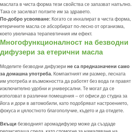
маслата в чиста форма тези свойства се запазват напълно.
Така се засилват ползите им за здравето.
По-добро усвояване:
Когато се инхалират в чиста форма,
етеричните масла се абсорбират по-лесно от организма,
което увеличава терапевтичния им ефект.
Многофункционалност на безводни
дифузери за етерични масла
Моделите безводни дифузери
не са предназначени само
за домашна употреба.
Компактният им размер, лесната
им употреба и възможността да работят без вода ги правят
изключително удобни и универсални. Те могат да се
използват в различни помещения – от офиси до студиа за
йога и дори в автомобили, като подобряват настроението,
фокуса и цялостното благополучие, където и да отидете.
Вкъщи
безводният аромадифузер може да създаде
релаксираща среда, като спомогне за намаляване на