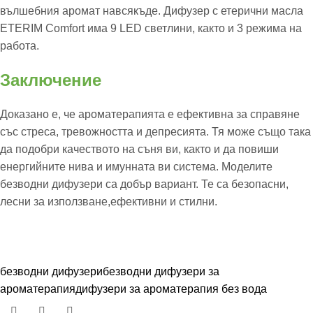
вълшебния аромат навсякъде. Дифузер с етерични масла
ETERIM Comfort има 9 LED светлини, както и 3 режима на
работа.
Заключение
Доказано е, че ароматерапията е ефективна за справяне
със стреса, тревожността и депресията. Тя може също така
да подобри качеството на съня ви, както и да повиши
енергийните нива и имунната ви система. Моделите
безводни дифузери са добър вариант. Те са безопасни,
лесни за използване,ефективни и стилни.
безводни дифузери
безводни дифузери за
ароматерапия
дифузери за ароматерапия без вода