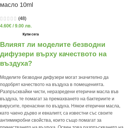
масло 10ml
(48)
4.60
€
/ 9.00 лв.
Купи сега
Влияят ли моделите безводни
дифузери върху качеството на
въздуха?
Моделите безводни дифузери могат значително да
подобрят качеството на въздуха в помещенията.
Разпръсквайки чисти, неразредени етерични масла във
въздуха, те помагат за премахването на бактериите и
вирусите, пренасяни по въздуха. Някои етерични масла,
като чаено дърво и евкалипт, са известни със своите
антимикробни свойства, които също помагат за
пречистването на въздуха. Освен това разпръскването на