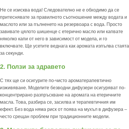
Не се изисква вода! Следователно не е обходимо да се
притеснявате за правилното съотношение между водата и
маслото или за пълненето на резервоара с вода. Просто
завивате цялото шишенце с етерично масло или капвате
няколко капи от него в зависимост от модела, и го
включвате. Ще усетите веднага как аромата изпълва стаята
за секунди.
2. Ползи за здравето
С тях ще си осигурите по-чисто ароматерапевтично
изживяване. Моделите безводни дифузери осигуряват по-
концентрирано разпръскване на аромата на етеричните
масла. Това, разбира се, засилва и терапевтичния им
ефект. Без вода няма риск от поява на мухъл в дифузера –
често срещан проблем при традиционните модели.