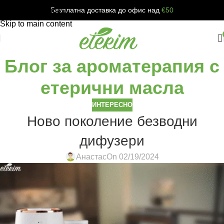
Безплатна доставка до офис над
€50
Skip to navigation
Skip to main content
Блог за ароматерапия с
етерични масла
ИНТЕРЕСНО
Ново поколение безводни
дифузери
Анастас
On 02/19/2024