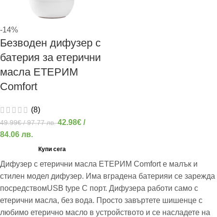
-14%
Безводен дифузер с
батерия за етерични
масла ЕТЕРИМ
Comfort
(8)
42.98
€
/
49.99
€
/ 97.77 лв.
84.06 лв.
Купи сега
Дифузер с етерични масла ЕТЕРИМ Comfort е малък и
стилен модел дифузер. Има вградена батерияи се зарежда
посредствомUSB type C порт. Дифузера работи само с
етерични масла, без вода. Просто завъртете шишенце с
любимо етерично масло в устройството и се насладете на