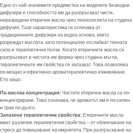
Едно от най-значимите предимства на моделите безводни
дифузери е способността им да разпръскват чисти,
неразредени етерични масла чрез технологията на студена
дифузия. Тази характеристика ги отличава от
традиционните дифузери на водна основа, които
разреждат маслата, като потенциално отслабват тяхната
сила и терапевтични ползи. Когато етеричните масла се
разпръскват в чистата им форма чрез студена мъгла,
терапевтичните им свойства се запазват. Това позволява
по-мощно и ефективно ароматерапевтично изживяване.
Ето защо:
По-висока концентрация:
Чистите етерични масла са по-
концентрирани. Това означава, че ароматът им е по-силен
и трае по-дълго.
Запазени терапевтични свойства:
Етеричните масла
имат различни терапевтични свойства – от облекчаване на
стреса до повишаване на имунитета. При разпръскване на