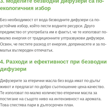
3. Моделите безводни дифузери са по-
екологичния избор
Без необходимост от вода безводните дифузери са по-
устойчив избор, който пести водните ресурси. Друго
предимство от употребата им е фактът, че те използват по-
малко енергия от традиционните ултразвукови дифузери.
Освен, че пестите разход от енергия, допринасяте и за по-
малък въглероден отпечатък.
4. Разходи и ефективност при безводни
дифузери
Дифузерите за етерични масла без вода имат по-дълъг
живот и предлагат по-добро съотношение цена-качество.
Те използват по-малко количество етерични масла за
постигане на същото ниво на интензивност на аромата.
Това спестява пари в дългосрочен план.