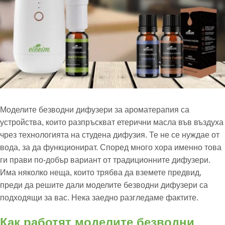
Моделите безводни дифузери за ароматерапия са
устройства, които разпръскват етерични масла във въздуха
чрез технологията на студена дифузия. Те не се нуждае от
вода, за да функционират. Според много хора именно това
ги прави по-добър вариант от традиционните дифузери.
Има няколко неща, които трябва да вземете предвид,
преди да решите дали моделите безводни дифузери са
подходящи за вас. Нека заедно разгледаме фактите.
Как работят моделите безводни