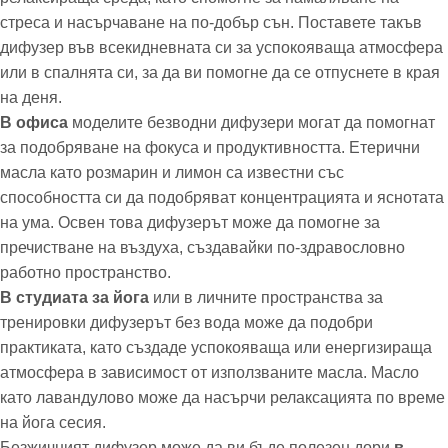
стреса и насърчаване на по-добър сън. Поставете такъв
дифузер във всекидневната си за успокояваща атмосфера
или в спалнята си, за да ви помогне да се отпуснете в края
на деня.
В офиса
моделите безводни дифузери могат да помогнат
за подобряване на фокуса и продуктивността. Етерични
масла като розмарин и лимон са известни със
способността си да подобряват концентрацията и яснотата
на ума. Освен това дифузерът може да помогне за
пречистване на въздуха, създавайки по-здравословно
работно пространство.
В студиата за йога
или в личните пространства за
тренировки дифузерът без вода може да подобри
практиката, като създаде успокояваща или енергизираща
атмосфера в зависимост от използваните масла. Масло
като лавандулово може да насърчи релаксацията по време
на йога сесия.
Безжичният дифузер може да ви бъде полезен дори
в