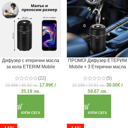
Дифузер с етерични масла
ПРОМО! Дифузер ЕТЕРИМ
за кола ETERIM Mobile
Mobile + 3 Етерични масла
(22)
(5)
17.99
€
/
30.00
€
/
23.99
€
/ 46.92 лв.
37.28
€
/ 72.91 лв.
35.19 лв.
58.67 лв.
КУПИ СЕГА
КУПИ СЕГА