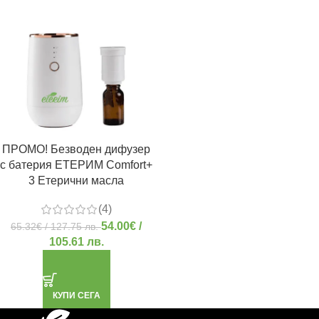
ПРОМО! Безводен дифузер
с батерия ЕТЕРИМ Comfort+
3 Етерични масла
(4)
54.00
€
/
65.32
€
/ 127.75 лв.
105.61 лв.
КУПИ СЕГА